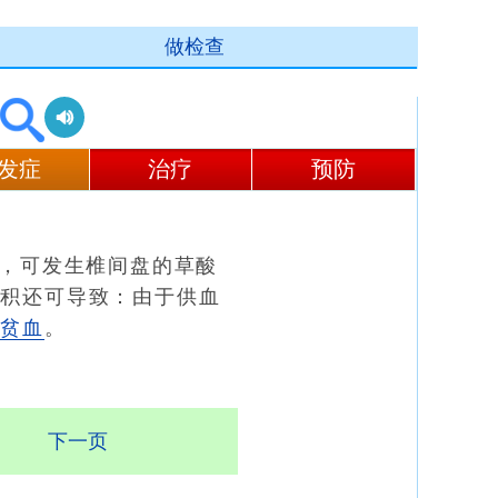
做检查
发症
治疗
预防
，可发生椎间盘的草酸
沉积还可导致：由于供血
性贫血
。
下一页