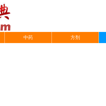
中药
方剂