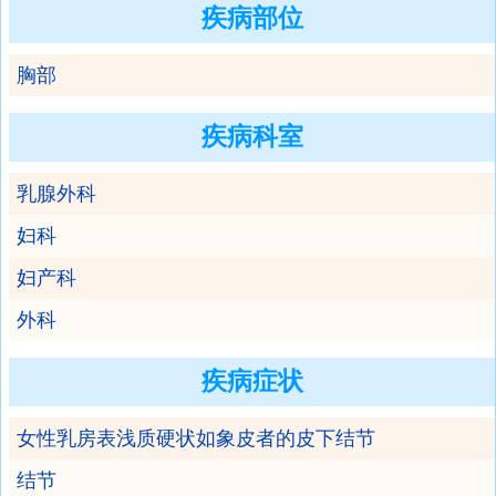
疾病部位
胸部
疾病科室
乳腺外科
妇科
妇产科
外科
疾病症状
女性乳房表浅质硬状如象皮者的皮下结节
结节