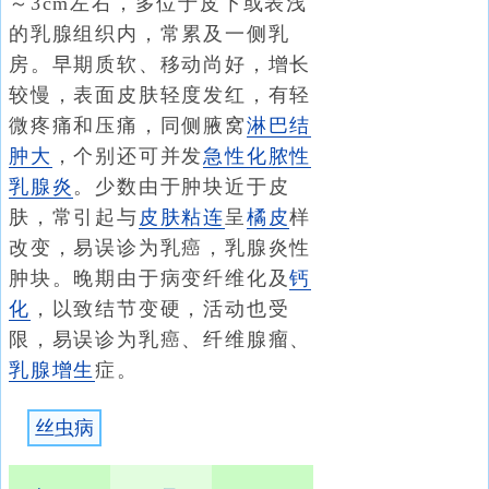
～3cm左右，多位于皮下或表浅
的乳腺组织内，常累及一侧乳
房。早期质软、移动尚好，增长
较慢，表面皮肤轻度发红，有轻
微疼痛和压痛，同侧腋窝
淋巴结
肿大
，个别还可并发
急性化脓性
乳腺炎
。少数由于肿块近于皮
肤，常引起与
皮肤粘连
呈
橘皮
样
改变，易误诊为乳癌，乳腺炎性
肿块。晚期由于病变纤维化及
钙
化
，以致结节变硬，活动也受
限，易误诊为乳癌、纤维腺瘤、
乳腺增生
症。
丝虫病