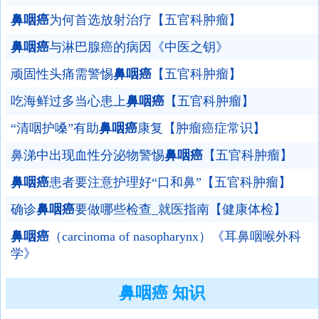
鼻咽癌
为何首选放射治疗【五官科肿瘤】
鼻咽癌
与淋巴腺癌的病因《中医之钥》
顽固性头痛需警惕
鼻咽癌
【五官科肿瘤】
吃海鲜过多当心患上
鼻咽癌
【五官科肿瘤】
“清咽护嗓”有助
鼻咽癌
康复【肿瘤癌症常识】
鼻涕中出现血性分泌物警惕
鼻咽癌
【五官科肿瘤】
鼻咽癌
患者要注意护理好“口和鼻”【五官科肿瘤】
确诊
鼻咽癌
要做哪些检查_就医指南【健康体检】
鼻咽癌
（carcinoma of nasopharynx）《耳鼻咽喉外科
学》
鼻咽癌 知识