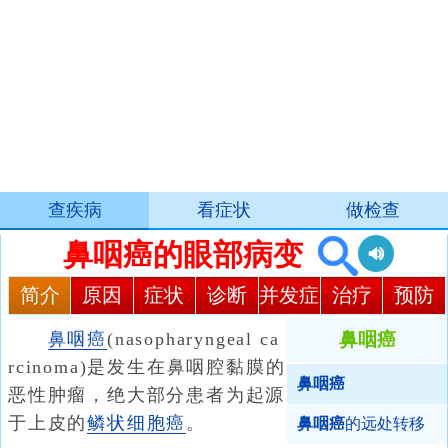
查疾病
看症状
做检查
鼻咽癌的眼部病变
简介
原因
症状
诊断
并发症
治疗
预防
鼻咽癌
(nasopharyngeal ca
鼻咽癌
rcinoma)是发生在鼻咽腔黏膜的
鼻咽癌
恶性肿瘤，绝大部分患者为起源
于上皮的
鳞状细胞癌
。
鼻咽癌
的远处转移