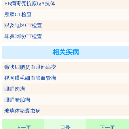
EB病毒壳抗原IgA抗体
颅脑CT检查
眼及眶区CT检查
耳鼻咽喉CT检查
相关疾病
镰状细胞贫血眼部病变
视网膜毛细血管血管瘤
眼眶肉瘤
眼眶畸胎瘤
玻璃体猪囊虫病
上一页
目录
下一页