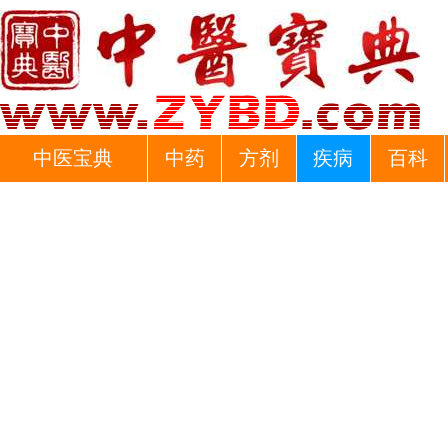
中医宝典
中药
方剂
疾病
百科