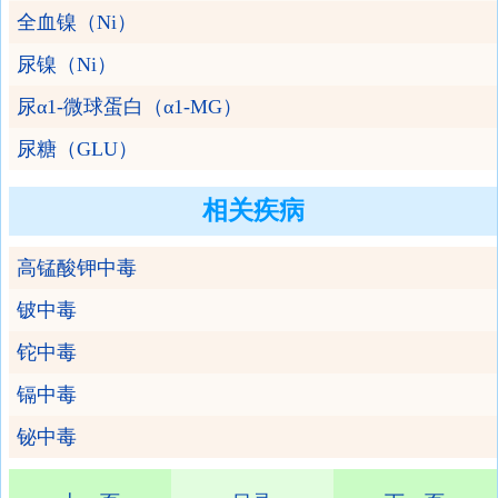
全血镍（Ni）
尿镍（Ni）
尿α1-微球蛋白（α1-MG）
尿糖（GLU）
相关疾病
高锰酸钾中毒
铍中毒
铊中毒
镉中毒
铋中毒