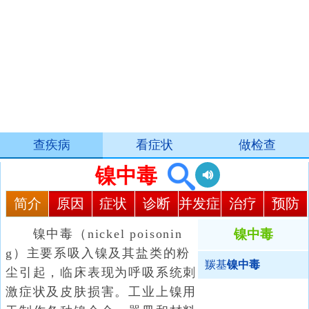
查疾病
看症状
做检查
镍中毒
简介
原因
症状
诊断
并发症
治疗
预防
镍中毒（nickel poisonin
镍中毒
g）主要系吸入镍及其盐类的粉
羰基
镍中毒
尘引起，临床表现为呼吸系统刺
激症状及皮肤损害。工业上镍用