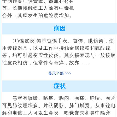
于制作各种镍合金、器皿和材料
等。长期接触镍工人除有中毒机
会外，其癌发生的危险度增加。
病因
(1)镍皮炎 佩带镀镍手表、首饰、眼镜架，使
用镀镍器具，以及工作中接触金属镍粉和硫酸镍
等，均可引起变应性皮炎。其皮损表现与一般接触
性皮炎相仿，但常伴有奇痒，故亦……
显示全部
症状
患者有咳嗽、咯痰、胸闷、胸痛、哮喘。胸片
可见肺纹理增多、片状阴影、肺门增宽。从事镍电
解和电镀工人可发生鼻炎、嗅觉丧失和鼻中隔穿