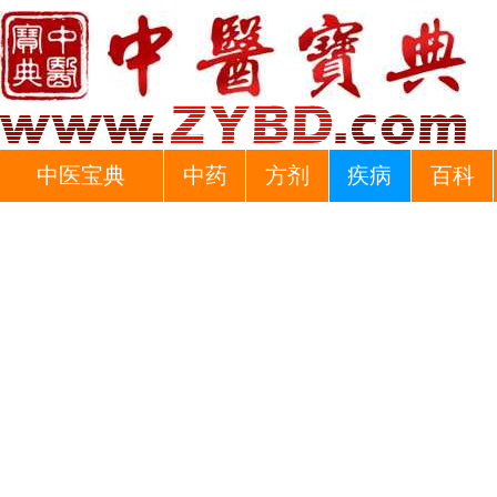
中医宝典
中药
方剂
疾病
百科