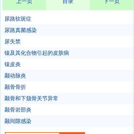
上一页
目录
下一页
尿路软斑症
尿路真菌感染
尿失禁
镍及其化合物引起的皮肤病
镍皮炎
颞动脉炎
颞骨骨折
颞骨和下颔骨关节异常
颞骨岩部炎
颞间隙感染