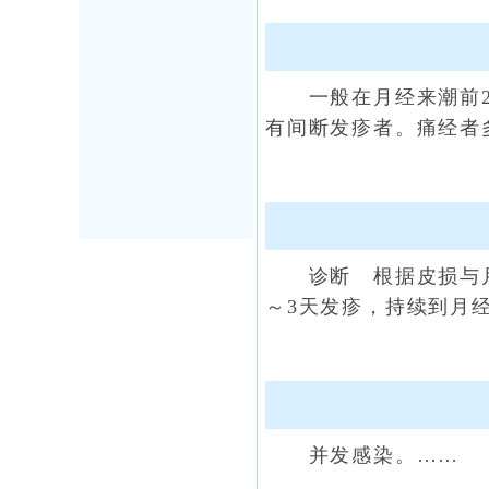
一般在月经来潮前2～
有间断发疹者。痛经者
诊断 根据皮损与月经
～3天发疹，持续到月经
并发感染。……