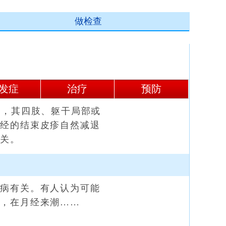
做检查
发症
治疗
预防
，其四肢、躯干局部或
月经的结束皮疹自然减退
有关。
病有关。有人认为可能
应，在月经来潮……