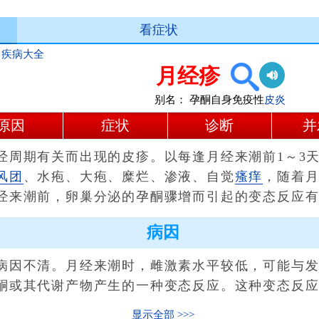
看症状
>
疾病大全
月经疹
别名：
孕酮自身免疫性
皮炎
原因
症状
诊断
并
期有关而出现的皮疹。以每逢月经来潮前1～3天
风团
、水疱、大疱、糜烂、渗液、自觉
瘙痒
，随着
经来潮前，卵巢分泌的孕酮骤增而引起的变态反应
病因
因不清。月经来潮时，雌激素水平较低，可能与发
酮或其代谢产物产生的一种变态反应。这种变态反
显示全部