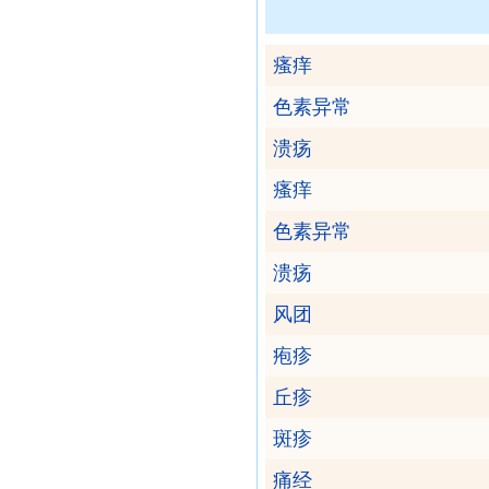
瘙痒
色素异常
溃疡
瘙痒
色素异常
溃疡
风团
疱疹
丘疹
斑疹
痛经