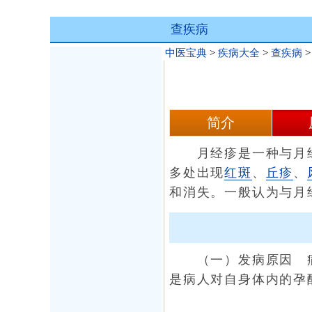
查疾病
中医宝典
>
疾病大全
>
查疾病
简介
月经疹是一种与月经周
多处出现
红斑
、
丘疹
、
和消失。一般认为与月
（一）发病原因 病
是病人对自身体内的孕