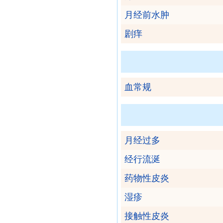
月经前水肿
剧痒
血常规
月经过多
经行流涎
药物性皮炎
湿疹
接触性皮炎