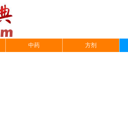
中药
方剂