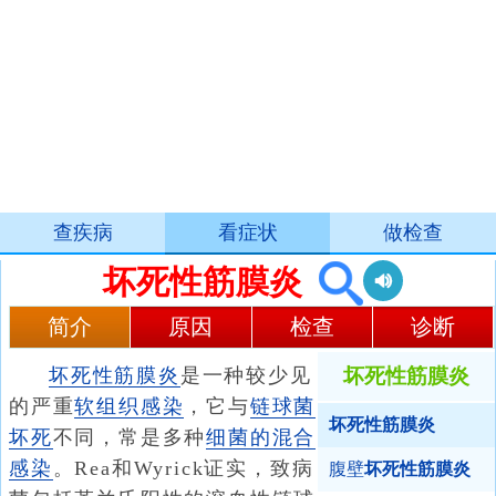
查疾病
看症状
做检查
坏死性筋膜炎
简介
原因
检查
诊断
坏死性筋膜炎
是一种较少见
坏死性筋膜炎
的严重
软组织感染
，它与
链球菌
坏死性筋膜炎
坏死
不同，常是多种
细菌的混合
感染
。Rea和Wyrick证实，致病
腹壁
坏死性筋膜炎