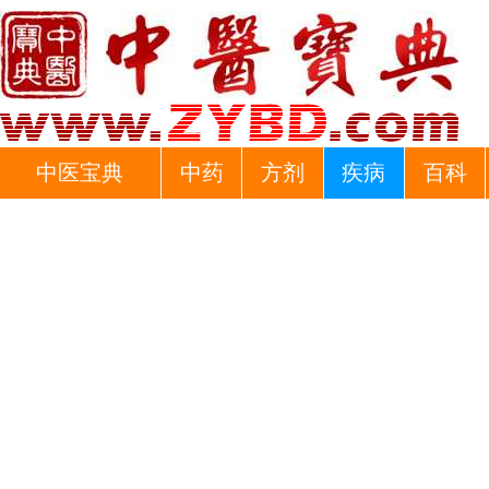
中医宝典
中药
方剂
疾病
百科