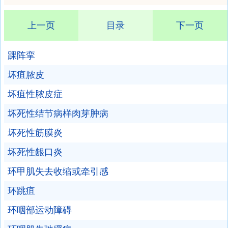
上一页
目录
下一页
踝阵挛
坏疽脓皮
坏疽性脓皮症
坏死性结节病样肉芽肿病
坏死性筋膜炎
坏死性龈口炎
环甲肌失去收缩或牵引感
环跳疽
环咽部运动障碍