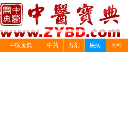
中医宝典
中药
方剂
疾病
百科