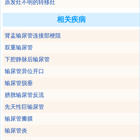
原发灶不明的转移灶
相关疾病
肾盂输尿管连接部梗阻
双重输尿管
下腔静脉后输尿管
输尿管异位开口
输尿管脱垂
膀胱输尿管反流
先天性巨输尿管
输尿管瓣膜
输尿管炎