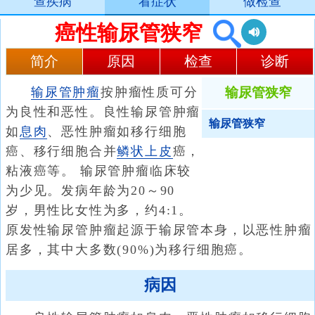
查疾病
看症状
做检查
癌性输尿管狭窄
简介
原因
检查
诊断
输尿管肿瘤
按肿瘤性质可分
输尿管狭窄
为良性和恶性。良性输尿管肿瘤
输尿管狭窄
如
息肉
、恶性肿瘤如移行细胞
癌、移行细胞合并
鳞状上皮
癌，
粘液癌等。 输尿管肿瘤临床较
为少见。发病年龄为20～90
岁，男性比女性为多，约4:1。
原发性输尿管肿瘤起源于输尿管本身，以恶性肿瘤
居多，其中大多数(90%)为移行细胞癌。
病因