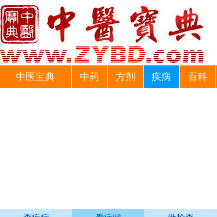
中医宝典
中药
方剂
疾病
百科