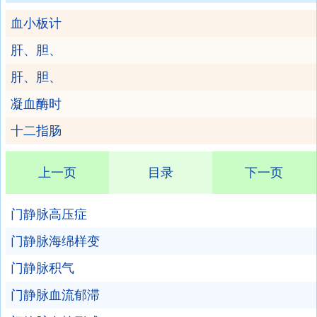
血小板计
肝、胆、
肝、胆、
凝血酶时
十二指肠
上一页
目录
下一页
门静脉高压症
门静脉海绵样变
门静脉积气
门静脉血流郁滞