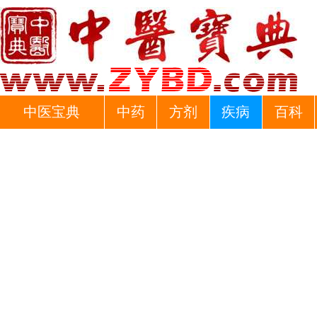
中医宝典
中药
方剂
疾病
百科