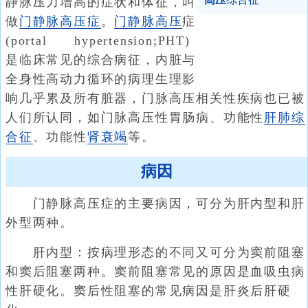
静脉压力增高的症状和体征，叫
做
门静脉高压症
。
门静脉高压
症
(portal hypertension;PHT)
是临床常见的综合病征，内脏与
全身性高动力循环的病理生理影
响几乎累及所有脏器，门脉高压相关性疾病也已被
人们所认同，如门脉高压性胃肠病、功能性
肝肺综
合征
、功能性
肾衰竭
等。
病因
门静脉高压症的主要病因，可分为肝内型和肝
外型两种。
肝内型：按病理形态的不同又可分为窦前阻塞
和窦后阻塞两种。窦前阻塞常见的原因是血吸虫病
性肝硬化。窦后性阻塞的常见病因是肝炎后肝硬