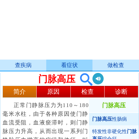
查疾病
看症状
做检查
门脉高压
简介
原因
检查
诊断
正常门静脉压力为110～180
门脉高压
毫米水柱，由于各种原因使门静
门脉高压
性肠病
血流受阻，血液瘀滞时，则门静
脉压力升高，从而出现一系列门
特发性非硬化性
门脉
高压
综合征