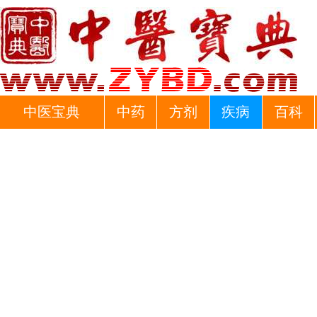
中医宝典
中药
方剂
疾病
百科