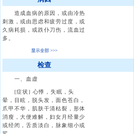
造成血病的原因，或由冷热
刺激，或由思虑和疲劳过度，或
久病耗损，或跌仆刀伤，流血过
多。
显示全部
检查
一、血虚
[症状] 心悸，失眠，头
晕，目眩，脱头发，面色苍白，
爪甲不华，肌肤干清枯裂，形体
消瘦，大便难解，妇女月经量少
或经闭，舌质淡白，脉象细小或
芤。