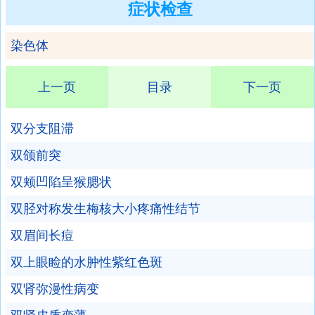
症状检查
染色体
上一页
目录
下一页
双分支阻滞
双颌前突
双颊凹陷呈猴腮状
双胫对称发生梅核大小疼痛性结节
双眉间长痘
双上眼睑的水肿性紫红色斑
双肾弥漫性病变