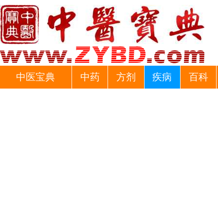
中医宝典
中药
方剂
疾病
百科