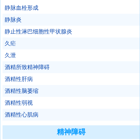
静脉血栓形成
静脉炎
静止性淋巴细胞性甲状腺炎
久疟
久泄
酒精所致精神障碍
酒精性肝病
酒精性脑萎缩
酒精性弱视
酒精性心肌病
精神障碍