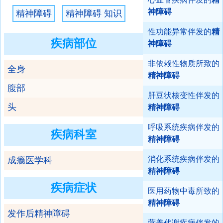
神障碍
精神障碍
精神障碍 知识
性功能异常伴发的
精
疾病部位
神障碍
非依赖性物质所致的
全身
精神障碍
腹部
肝豆状核变性伴发的
头
精神障碍
呼吸系统疾病伴发的
疾病科室
精神障碍
消化系统疾病伴发的
成瘾医学科
精神障碍
疾病症状
医用药物中毒所致的
精神障碍
发作后精神障碍
营养代谢疾病伴发的