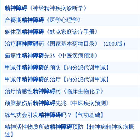
精神障碍
《神经精神疾病诊断学》
产褥期
精神障碍
《医学心理学》
躯体型
精神障碍
《默克家庭诊疗手册》
治疗
精神障碍
药《国家基本药物目录》（2009版）
癫痫性
精神障碍
先兆《中医疾病预测》
甲减伴
精神障碍
的预防【内分泌代谢甲减】
甲减伴
精神障碍
的治疗【内分泌代谢甲减】
治疗情感性
精神障碍
药《临床生物化学》
颅脑损伤后
精神障碍
先兆《中医疾病预测》
练气功会引发
精神障碍
吗？【气功基础】
精神活性物质所致
精神障碍
预防【精神病精神疾病概
述】