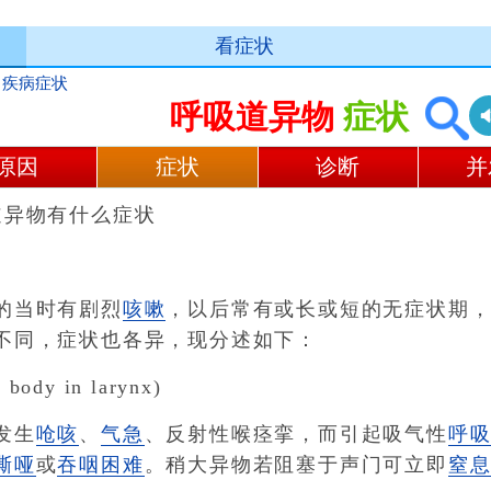
看症状
>
疾病症状
呼吸道异物
症状
原因
症状
诊断
并
道异物有什么症状
当时有剧烈
咳嗽
，以后常有或长或短的无症状期
不同，症状也各异，现分述如下：
dy in larynx)
发生
呛咳
、
气急
、反射性喉痉挛，而引起吸气性
呼
嘶哑
或
吞咽困难
。稍大异物若阻塞于声门可立即
窒