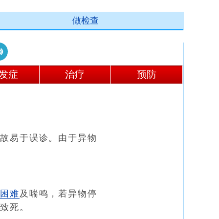
做检查
发症
治疗
预防
，故易于误诊。由于异物
吸困难
及喘鸣，若异物停
息
致死。