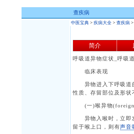
查疾病
中医宝典
>
疾病大全
>
查疾病
简介
呼吸道异物症状_呼吸
临床表现
异物进入下呼吸道的
性质、存留部位及形状
(一)喉异物(foreign bo
异物入喉时，立即
留于喉上口，则有
声音