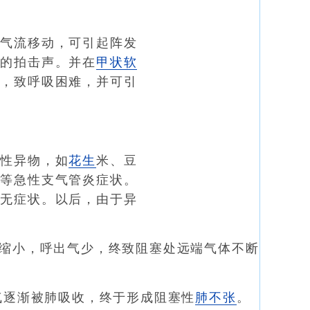
气流移动，可引起阵发
区的拍击声。并在
甲状软
小
，致呼吸困难，并可引
性异物，如
花生
米、豆
痰
等急性支气管炎症状。
而无症状。以后，由于异
缩小，呼出气少，终致阻塞处远端气体不断
气逐渐被肺吸收，终于形成阻塞性
肺不张
。