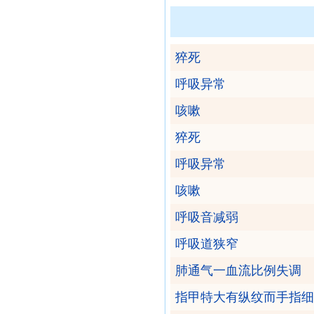
猝死
呼吸异常
咳嗽
猝死
呼吸异常
咳嗽
呼吸音减弱
呼吸道狭窄
肺通气一血流比例失调
指甲特大有纵纹而手指细