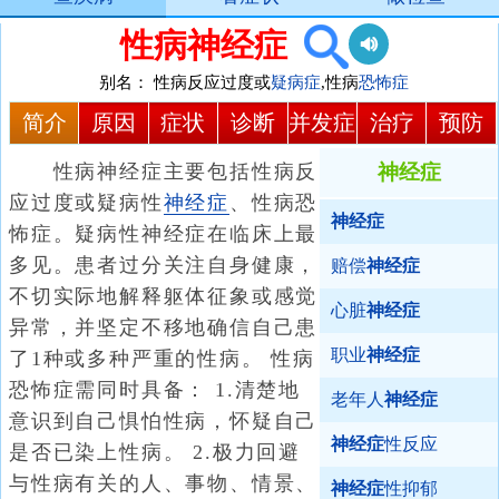
性病神经症
别名：
性病反应过度或
疑病症
,性病
恐怖症
简介
原因
症状
诊断
并发症
治疗
预防
性病神经症主要包括性病反
神经症
应过度或疑病性
神经症
、性病恐
神经症
怖症。疑病性神经症在临床上最
多见。患者过分关注自身健康，
赔偿
神经症
不切实际地解释躯体征象或感觉
心脏
神经症
异常，并坚定不移地确信自己患
职业
神经症
了1种或多种严重的性病。 性病
恐怖症需同时具备： 1.清楚地
老年人
神经症
意识到自己惧怕性病，怀疑自己
神经症
性反应
是否已染上性病。 2.极力回避
与性病有关的人、事物、情景、
神经症
性抑郁