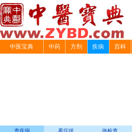
中医宝典
中药
方剂
疾病
百科
查疾病
看症状
做检查