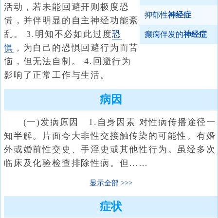
活动，若未能回避开则极度恐
抑郁性
神经症
慌，并伴明显的自主神经功能紊
乱。 3.明知不必如此过度
恐
癫痫伴发的
神经症
惧
，为自己的恐惧回避行为而苦
恼，但无法自制。 4.回避行为
影响了正常工作与生活。
病因
(一)发病原因 1.自身因素 对性病传播途径一
知半解。片面夸大非性交接触传染的可能性。有婚
外或婚前性交史、手淫史或其他性行为。虽经多次
临床及化验检查排除性病。但……
显示全部
症状