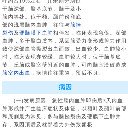
叶约占10%左右，其余则分别位
于脑深部、脑基底节、脑干及小
脑内等处。位于额、颞前份和底
部的浅层脑内血肿，往往与
脑挫
裂伤
及
硬脑膜下血肿
相伴发，临床表现急促。深部
血肿，多于脑白质内，系因脑受力变形或剪力作用
致使深部血管撕裂出血而致，出血较少、血肿较小
时，临床表现亦较缓。血肿较大时，位于脑基底
节、丘脑或脑室壁附近的血肿，可向脑室溃破造成
脑室内出血
，病情往往重笃，预后不良。
病因
(一)发病原因 急性脑内血肿即伤后3天内血
肿形成并产生临床症状及体征，以额叶及颞叶前部
和底侧最为常见，多与脑挫裂伤及硬膜下血肿并
存，系因顶后及枕部着力外伤致额极……