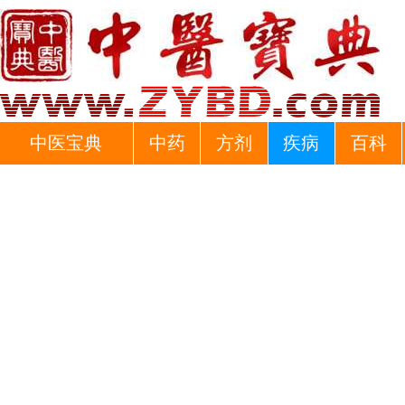
中医宝典
中药
方剂
疾病
百科