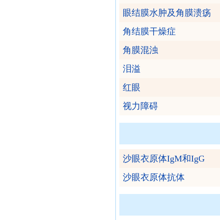
眼结膜水肿及角膜溃疡
角结膜干燥症
角膜混浊
泪溢
红眼
视力障碍
沙眼衣原体IgM和IgG
沙眼衣原体抗体