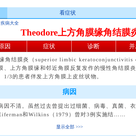
看症状
>
疾病大全
Theodore上方角膜缘角结膜
原因
症状
诊断
并
（superior limbic keratoconjunctivitis
膜、上方角膜缘和邻近角膜反复发作的慢性角结膜
。1/3的患者伴发上方角膜上皮丝状物。
病因
因不清。虽然过去曾提出过细菌、病毒、真菌、衣
erman和Wilkins（1979）曾对3例实施结……
显示全部