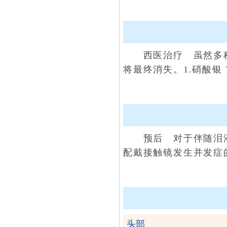
西医治疗 虽然多种
将最终消失。1.硝酸银 T
预后 对于伴随泪液
配戴接触镜发生并发症
头部