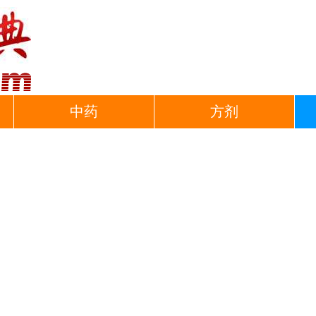
中药
方剂