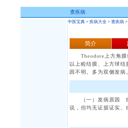
查疾病
中医宝典
>
疾病大全
>
查疾病
简介
Theodore上方角膜缘角结膜炎
以上睑结膜、上方球结
因不明。多为双侧发病
（一）发病原因 病
说，但均无证据证实。Eif