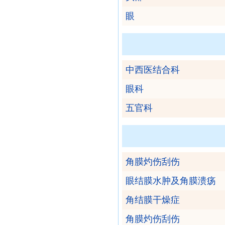
眼
中西医结合科
眼科
五官科
角膜灼伤刮伤
眼结膜水肿及角膜溃疡
角结膜干燥症
角膜灼伤刮伤