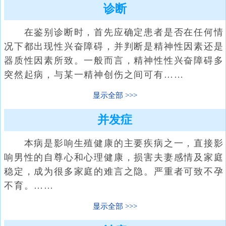
诊断
在鉴别诊断时，首先应确定患者是否在任何情
况下都出现性兴奋障碍，并判断是精神性因素还是
器质性因素所致。一般而言，精神性性兴奋障碍多
突然起病，与某一精神创伤之间可有……
显示全部
并发症
本病是影响生殖健康的主要疾病之一，直接影
响男性的自尊心和心理健康，损害夫妻感情及家庭
稳定，成为很多家庭的难言之隐。严重者可致不孕
不育。……
显示全部