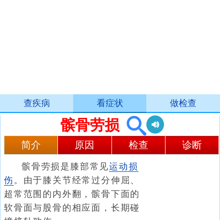
查疾病
看症状
做检查
髌骨劳损
简介
原因
检查
诊断
髌骨劳损是膝部常见
运动损
伤
。由于膝关节经常过分伸屈、
超常范围的内外翻，髌骨下面的
软骨面与股骨的相应面，长期碰