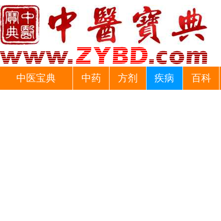
中医宝典
中药
方剂
疾病
百科