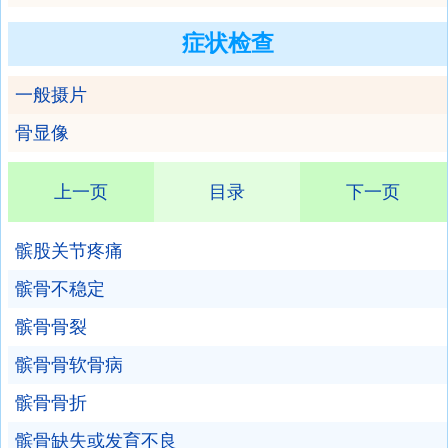
症状检查
一般摄片
骨显像
上一页
目录
下一页
髌股关节疼痛
髌骨不稳定
髌骨骨裂
髌骨骨软骨病
髌骨骨折
髌骨缺失或发育不良