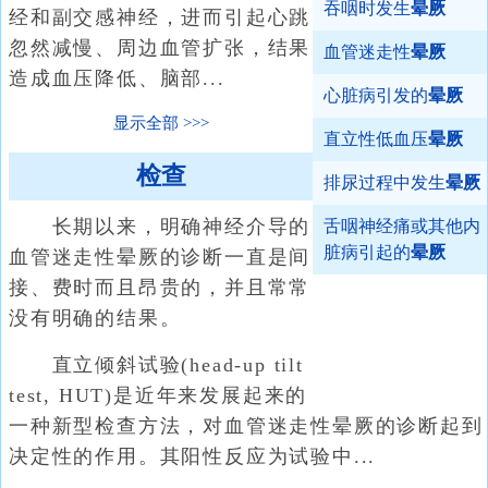
吞咽时发生
晕厥
经和副交感神经，进而引起心跳
忽然减慢、周边血管扩张，结果
血管迷走性
晕厥
造成血压降低、脑部...
心脏病引发的
晕厥
显示全部
直立性低血压
晕厥
检查
排尿过程中发生
晕厥
长期以来，明确神经介导的
舌咽神经痛或其他内
脏病引起的
晕厥
血管迷走性晕厥的诊断一直是间
接、费时而且昂贵的，并且常常
没有明确的结果。
直立倾斜试验(head-up tilt
test, HUT)是近年来发展起来的
一种新型检查方法，对血管迷走性晕厥的诊断起到
决定性的作用。其阳性反应为试验中...