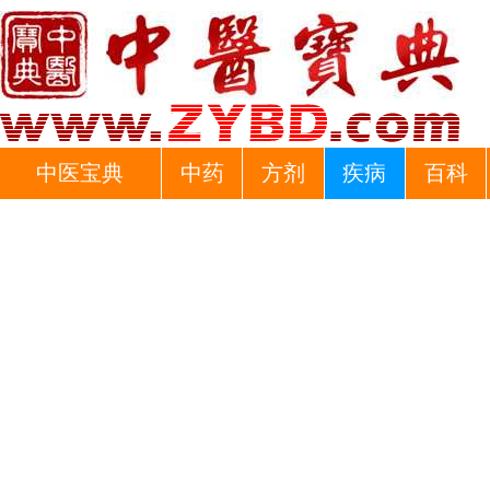
中医宝典
中药
方剂
疾病
百科