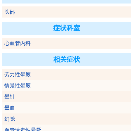
头部
症状科室
心血管内科
相关症状
劳力性晕厥
情景性晕厥
晕针
晕血
幻觉
血管迷走性晕厥