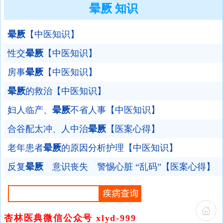
晕厥 知识
晕厥
【中医知识】
性交
晕厥
【中医知识】
房事
晕厥
【中医知识】
晕厥
的救治【中医知识】
妇人临产、
晕厥
不省人事【中医知识】
合谷配太冲、人中治
晕厥
【医案心得】
老年患者
晕厥
的原因分析护理【中医知识】
反复
晕厥
意识丧失 警惕心脏 “乱码”【医案心得】
杏林医典微信公众号 xlyd-999