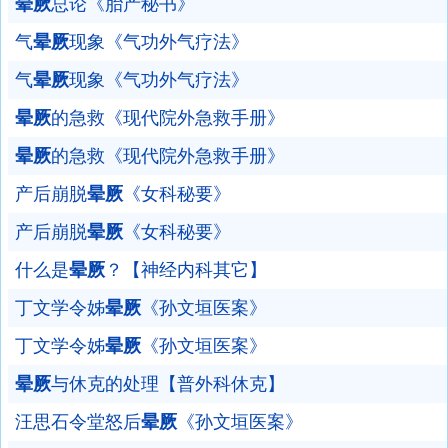
晕厥
总论《胎产秘书》
气
晕厥
现象《气功外气疗法》
气
晕厥
现象《气功外气疗法》
晕厥
的急救《现代院外急救手册》
晕厥
的急救《现代院外急救手册》
产后崩脱
晕厥
《女科秘要》
产后崩脱
晕厥
《女科秘要》
什么是
晕厥
？【神经内科其它】
丁文学令姊
晕厥
《孙文垣医案》
丁文学令姊
晕厥
《孙文垣医案》
晕厥
与休克的处理【普外科休克】
汪思石令堂怒后
晕厥
《孙文垣医案》