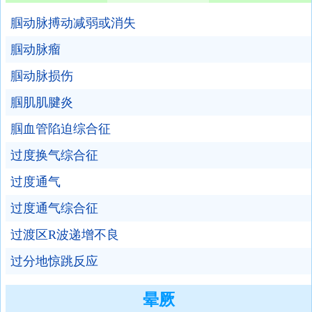
腘动脉搏动减弱或消失
腘动脉瘤
腘动脉损伤
腘肌肌腱炎
腘血管陷迫综合征
过度换气综合征
过度通气
过度通气综合征
过渡区R波递增不良
过分地惊跳反应
晕厥