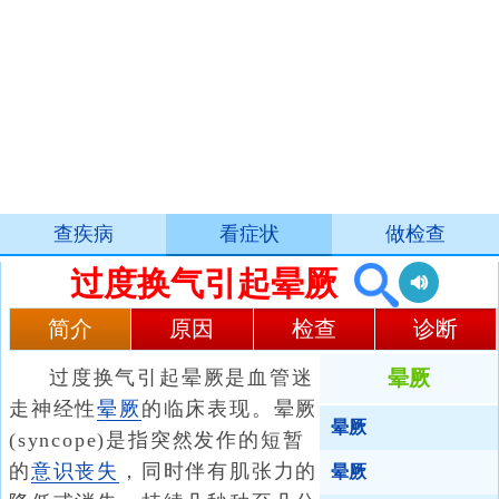
查疾病
看症状
做检查
过度换气引起晕厥
简介
原因
检查
诊断
过度换气引起晕厥是血管迷
晕厥
走神经性
晕厥
的临床表现。晕厥
晕厥
(syncope)是指突然发作的短暂
的
意识丧失
，同时伴有肌张力的
晕厥