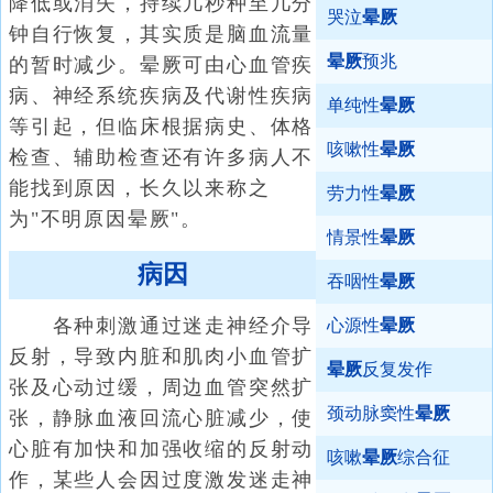
降低或消失，持续几秒种至几分
哭泣
晕厥
钟自行恢复，其实质是脑血流量
晕厥
预兆
的暂时减少。晕厥可由心血管疾
病、神经系统疾病及代谢性疾病
单纯性
晕厥
等引起，但临床根据病史、体格
咳嗽性
晕厥
检查、辅助检查还有许多病人不
能找到原因，长久以来称之
劳力性
晕厥
为"不明原因晕厥"。
情景性
晕厥
病因
吞咽性
晕厥
各种刺激通过迷走神经介导
心源性
晕厥
反射，导致内脏和肌肉小血管扩
晕厥
反复发作
张及心动过缓，周边血管突然扩
颈动脉窦性
晕厥
张，静脉血液回流心脏减少，使
心脏有加快和加强收缩的反射动
咳嗽
晕厥
综合征
作，某些人会因过度激发迷走神