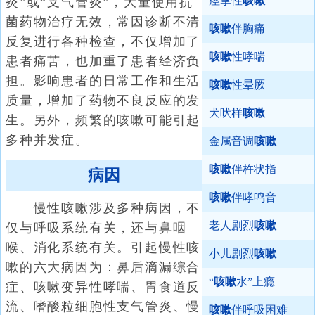
痉挛性
咳嗽
炎”或“支气管炎”，大量使用抗
菌药物治疗无效，常因诊断不清
咳嗽
伴胸痛
反复进行各种检查，不仅增加了
咳嗽
性哮喘
患者痛苦，也加重了患者经济负
担。影响患者的日常工作和生活
咳嗽
性晕厥
质量，增加了药物不良反应的发
犬吠样
咳嗽
生。另外，频繁的咳嗽可能引起
多种并发症。
金属音调
咳嗽
咳嗽
伴杵状指
病因
咳嗽
伴哮鸣音
慢性咳嗽涉及多种病因，不
老人剧烈
咳嗽
仅与呼吸系统有关，还与鼻咽
喉、消化系统有关。引起慢性咳
小儿剧烈
咳嗽
嗽的六大病因为：鼻后滴漏综合
“
咳嗽
水”上瘾
症、咳嗽变异性哮喘、胃食道反
流、嗜酸粒细胞性支气管炎、慢
咳嗽
伴呼吸困难