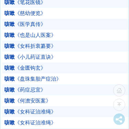
咳嗽
《笔花医镜》
咳嗽
《慈幼便览》
咳嗽
《医学真传》
咳嗽
《也是山人医案》
咳嗽
《女科折衷纂要》
咳嗽
《小儿药证直诀》
咳嗽
《金匮钩玄》
咳嗽
《盘珠集胎产症治》
咳嗽
《药症忌宜》
咳嗽
《何澹安医案》
咳嗽
《女科证治准绳》
咳嗽
《女科证治准绳》