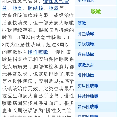
如急性支气管炎、
慢性支气管
炎
、
肺炎
、
肺结核
、
肺癌
等。
咳嗽
大多数咳嗽病程有限，或经治疗
后很快消失，但一部分病人咳嗽
咳嗽
症状持续存在。根据咳嗽持续的
肺热
咳嗽
时间，3周以内为急性咳嗽，3—
寒饮
咳嗽
8周为亚急性咳嗽，超过8周以上
的咳嗽称为
慢性咳嗽
。 慢性咳
喉痒
咳嗽
嗽是指既往无相应的慢性呼吸系
咳嗽
反射
统疾病病史，胸部体检和胸片都
无异常发现，也就是排除了肺癌
慢性
咳嗽
等器质性疾病，应用常规抗感染
变应性
咳嗽
或镇咳治疗无效。此类患者最易
被医生和病人自己所疏忽，慢性
持续性
咳嗽
咳嗽病因繁多且涉及面广。很多
发作性
咳嗽
患者长期被误诊为“慢性支气管