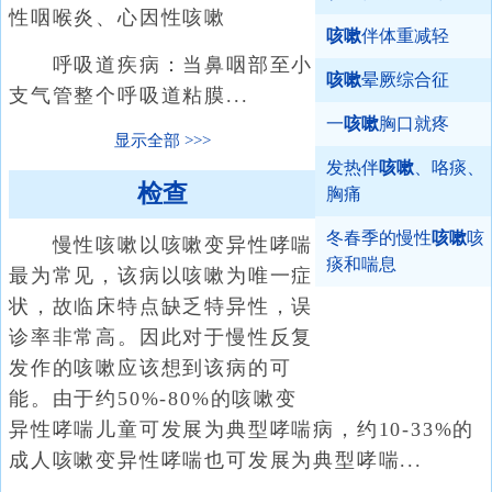
性咽喉炎、心因性咳嗽
咳嗽
伴体重减轻
呼吸道疾病：当鼻咽部至小
咳嗽
晕厥综合征
支气管整个呼吸道粘膜...
一
咳嗽
胸口就疼
显示全部
发热伴
咳嗽
、咯痰、
检查
胸痛
冬春季的慢性
咳嗽
咳
慢性咳嗽以咳嗽变异性哮喘
痰和喘息
最为常见，该病以咳嗽为唯一症
状，故临床特点缺乏特异性，误
诊率非常高。因此对于慢性反复
发作的咳嗽应该想到该病的可
能。由于约50%-80%的咳嗽变
异性哮喘儿童可发展为典型哮喘病，约10-33%的
成人咳嗽变异性哮喘也可发展为典型哮喘...