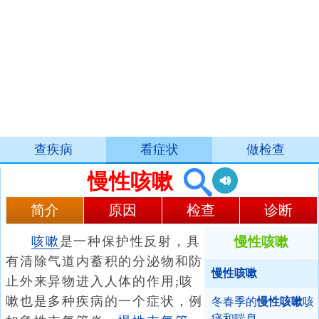
查疾病
看症状
做检查
慢性咳嗽
简介
原因
检查
诊断
咳嗽
是一种保护性反射，具
慢性咳嗽
有清除气道内蓄积的分泌物和防
慢性咳嗽
止外来异物进入人体的作用;咳
嗽也是多种疾病的一个症状，例
冬春季的
慢性咳嗽
咳
痰和喘息