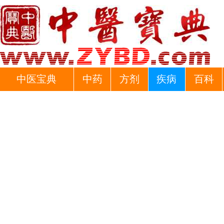
中医宝典
中药
方剂
疾病
百科