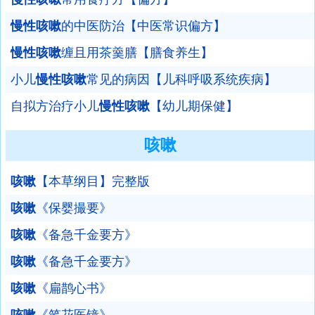
慢性咳嗽
的中医防治【中医常识偏方】
慢性咳嗽
缠且用茶羹膳【膳食养生】
小儿
慢性咳嗽
常见的病因【儿科呼吸系统疾病】
自拟方治疗小儿
慢性咳嗽
【幼儿期保健】
咳嗽
咳嗽
【本草纲目】完整版
咳嗽
《保婴撮要》
咳嗽
《备急千金要方》
咳嗽
《备急千金要方》
咳嗽
《扁鹊心书》