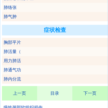
肺络张
肺气肿
症状检查
胸部平片
肺活量（
用力肺活
肺通气功
肺内分流
上一页
目录
下一页
慢性颈部软组织损伤