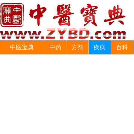
中医宝典
中药
方剂
疾病
百科