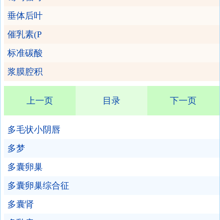
垂体后叶
催乳素(P
标准碳酸
浆膜腔积
上一页
目录
下一页
多毛状小阴唇
多梦
多囊卵巢
多囊卵巢综合征
多囊肾