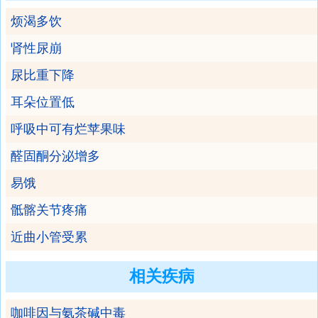
烦渴多饮
肾性尿崩
尿比重下降
耳朵位置低
呼吸中可有烂苹果味
醛固酮分泌增多
易饿
骶髂关节疼痛
近曲小管受累
相关疾病
咖啡因与氨茶碱中毒