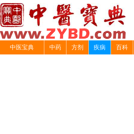
中医宝典
中药
方剂
疾病
百科