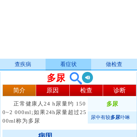
查疾病
看症状
做检查
多尿
简介
原因
检查
诊断
正常健康人24 h尿量约 150
多尿
0~2 000ml;如果24h尿量超过25
尿中有较
多尿
卟啉
00ml称为多尿
病因