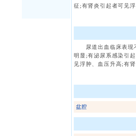
征;有肾炎引起者可见浮
尿道出血临床表现不
明显;有泌尿系感染引
见浮肿、血压升高;有肾
盆腔