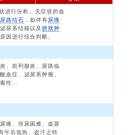
状进行分析。无症状的血
虑
尿路结石
，如伴有
尿痛
、泌尿系结核以及
膀胱肿
的原因进行综合判断。
炎、前列腺炎、尿路临
尿酸血症、泌尿系肿瘤、
性...
尿痛、排尿困难、血尿
，有午后低热、盗汗之特