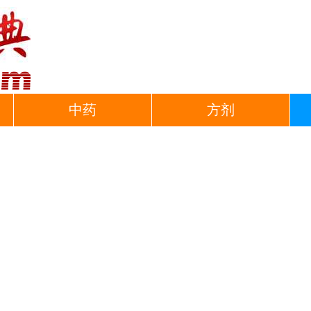
中药
方剂