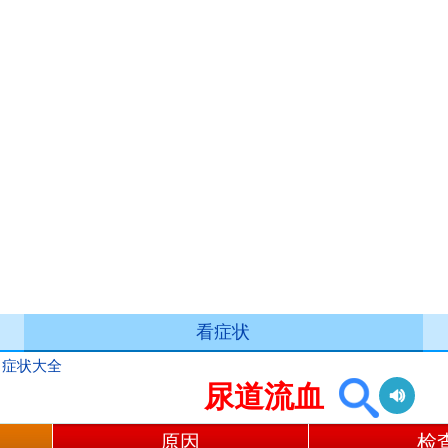
看症状
>
症状大全
尿道流血
原因
检