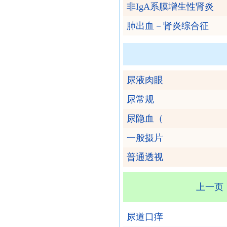
非IgA系膜增生性肾炎
肺出血－肾炎综合征
尿液肉眼
尿常规
尿隐血（
一般摄片
普通透视
上一页
尿道口痒