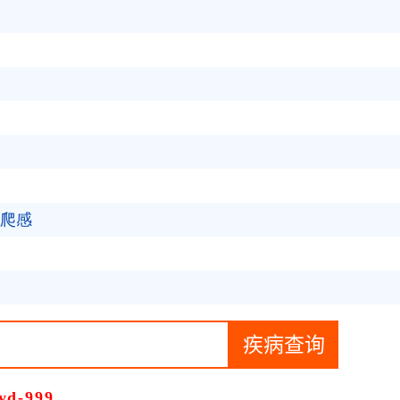
爬感
d-999