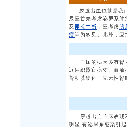
尿道出血也就是我
尿应首先考虑泌尿系肿
及
尿流中断
，应考虑
膀
瘤
等为多见。此外，应
血尿的病因多有肾盂
近组织器官病变、血液
肾动脉硬化、先天性肾
尿道出血临床表现不
明显;有泌尿系感染引