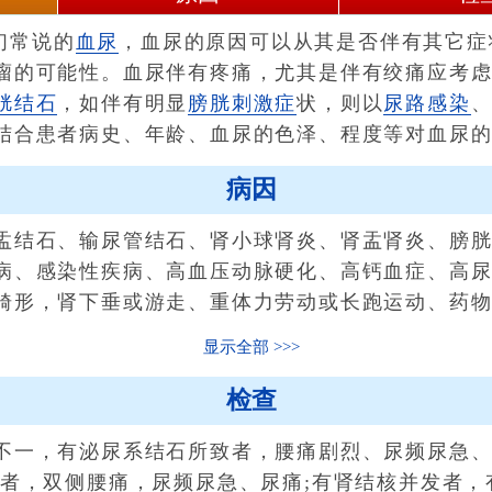
们常说的
血尿
，血尿的原因可以从其是否伴有其它症
瘤的可能性。血尿伴有疼痛，尤其是伴有绞痛应考
胱结石
，如伴有明显
膀胱刺激症
状，则以
尿路感染
结合患者病史、年龄、血尿的色泽、程度等对血尿
病因
结石、输尿管结石、肾小球肾炎、肾盂肾炎、膀胱
病、感染性疾病、高血压动脉硬化、高钙血症、高
畸形，肾下垂或游走、重体力劳动或长跑运动、药物毒
显示全部
检查
一，有泌尿系结石所致者，腰痛剧烈、尿频尿急、
起者，双侧腰痛，尿频尿急、尿痛;有肾结核并发者