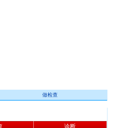
做检查
查
诊断