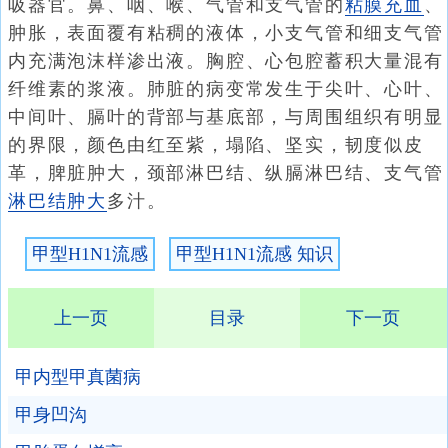
吸器官。鼻、咽、喉、气管和支气管的
粘膜充血
、
肿胀，表面覆有粘稠的液体，小支气管和细支气管
内充满泡沫样渗出液。胸腔、心包腔蓄积大量混有
纤维素的浆液。肺脏的病变常发生于尖叶、心叶、
中间叶、膈叶的背部与基底部，与周围组织有明显
的界限，颜色由红至紫，塌陷、坚实，韧度似皮
革，脾脏肿大，颈部淋巴结、纵膈淋巴结、支气管
淋巴结肿大
多汁。
甲型H1N1流感
甲型H1N1流感 知识
上一页
目录
下一页
甲内型甲真菌病
甲身凹沟