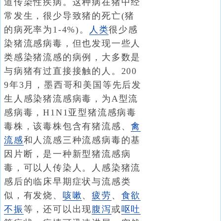
道传染性疾病。这种病在猪中经
常发生，很少导致猪的死亡(猪
的病死率为1-4%)。
人类
很少感
染猪流感病毒，但也发现一些人
类感染猪流感的病例，大多数是
与病猪有过直接接触的人。200
9年3月，墨西哥和美国等先后发
生人感染猪流感病毒，为A型流
感病毒，H1N1亚型猪流感病毒
毒株，该毒株包含有猪流感、
禽
流感
和人流感三种流感病毒的基
因片断，是一种新型猪流感病
毒，可以人传染人。人感染猪流
感后的临床早期症状与流感类
似，有发烧、
咳嗽
、
疲劳
、
食欲
不振
等，还可以出现
腹泻
或
呕吐