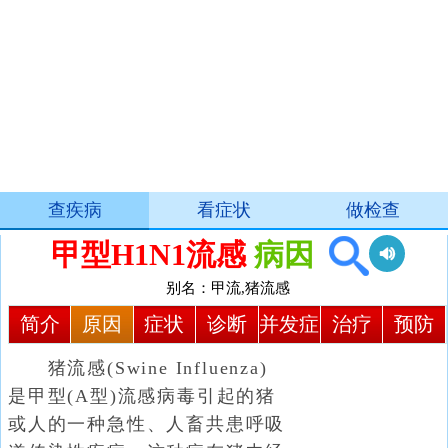
查疾病
看症状
做检查
甲型H1N1流感
病因
别名：甲流,猪流感
简介
原因
症状
诊断
并发症
治疗
预防
猪流感(Swine Influenza)
是甲型(A型)流感病毒引起的猪
或人的一种急性、人畜共患呼吸