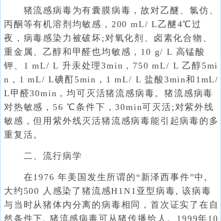
猪流感病毒为有囊膜病毒，故对乙醚、氯仿、
丙酮等有机溶剂均敏感，200 mL/ L乙醚4℃过
夜，病毒感染力被破坏;对氧化剂、卤素化合物、
重金属、乙醇和甲醛也均敏感，10 g/ L 高锰酸
钾、1 mL/ L 升汞处理3min，750 mL/ L 乙醇5mi
n，1 mL/ L碘酊5min，1 mL/ L 盐酸3min和1mL/
L甲醛30min，均可灭活猪流感病毒。猪流感病毒
对热敏感，56 ℃条件下，30min可灭活;对紫外线
敏感，但用紫外线灭活猪流感病毒能引起病毒的多
重复活。
二、流行病学
在1976 年美国发生所谓的“新泽西事件”中,
大约500 人感染了猪流感H1N1亚型病毒, 该病毒
与当时从猪体内分离的病毒相同，首次证实了在自
然条件下, 猪流感病毒可从猪传播给人。1999年10