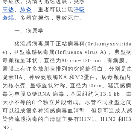
等症状。病情可迅速进展，突然
高热
、
肺炎
，重者可以出现
呼吸
衰竭
、多器官损伤，导致死亡。
一、病原学
猪流感病毒属于正粘病毒科(0rthomyxovirida
e)，甲型流感病毒属(Influenza virus A) 。典型病
毒颗粒呈球状，直径为80 nm~120 nm，有囊膜。
囊膜上有许多放射状排列的突起糖蛋白，分别是血
凝素HA、神经氨酸酶NA 和M2蛋白。病毒颗粒内
为核衣壳, 呈螺旋状对称, 直径为10nm。猪流感病
毒为单股负链RNA 病毒，基因组约为13.6 kb，由
大小不等的8 个独立片段组成。尽管不同亚型之间
可以组成很多种流感病毒血清型，但是可造成人感
染猪流感病毒的血清型主要有H1N1、H1N2 和H3
N2。