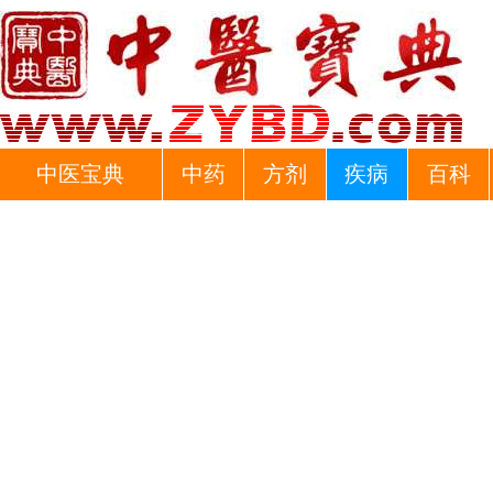
中医宝典
中药
方剂
疾病
百科