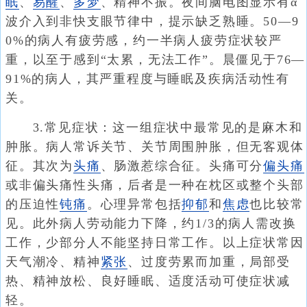
眠
、
易醒
、
多梦
、精神不振。夜间脑电图显示有α
波介入到非快支眼节律中，提示缺乏熟睡。50—9
0%的病人有疲劳感，约一半病人疲劳症状较严
重，以至于感到“太累，无法工作”。晨僵见于76—
91%的病人，其严重程度与睡眠及疾病活动性有
关。
3.常见症状：这一组症状中最常见的是麻木和
肿胀。病人常诉关节、关节周围肿胀，但无客观体
征。其次为
头痛
、肠激惹综合征。头痛可分
偏头痛
或非偏头痛性头痛，后者是一种在枕区或整个头部
的压迫性
钝痛
。心理异常包括
抑郁
和
焦虑
也比较常
见。此外病人劳动能力下降，约1/3的病人需改换
工作，少部分人不能坚持日常工作。以上症状常因
天气潮冷、精神
紧张
、过度劳累而加重，局部受
热、精神放松、良好睡眠、适度活动可使症状减
轻。