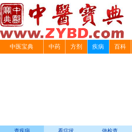
中医宝典
中药
方剂
疾病
百科
查疾病
看症状
做检查