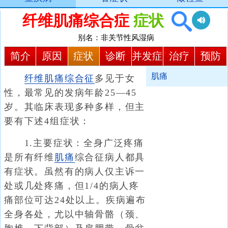
纤维肌痛综合症
症状
别名：非关节性风湿病
简介
原因
症状
诊断
并发症
治疗
预防
肌痛
纤维肌痛综合征
多见于女
性，最常见的发病年龄25—45
岁。其临床表现多种多样，但主
要有下述4组症状：
1.主要症状：全身广泛疼痛
是所有纤维
肌痛
综合征病人都具
有症状。虽然有的病人仅主诉一
处或几处疼痛，但1/4的病人疼
痛部位可达24处以上。疾病遍布
全身各处，尤以中轴骨骼（颈、