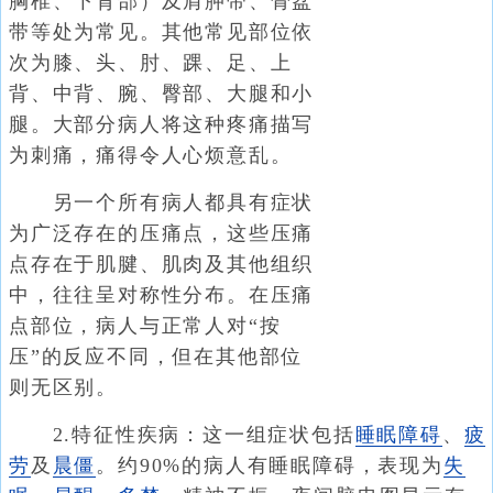
胸椎、下背部）及肩胛带、骨盆
带等处为常见。其他常见部位依
次为膝、头、肘、踝、足、上
背、中背、腕、臀部、大腿和小
腿。大部分病人将这种疼痛描写
为刺痛，痛得令人心烦意乱。
另一个所有病人都具有症状
为广泛存在的压痛点，这些压痛
点存在于肌腱、肌肉及其他组织
中，往往呈对称性分布。在压痛
点部位，病人与正常人对“按
压”的反应不同，但在其他部位
则无区别。
2.特征性疾病：这一组症状包括
睡眠障碍
、
疲
劳
及
晨僵
。约90%的病人有睡眠障碍，表现为
失