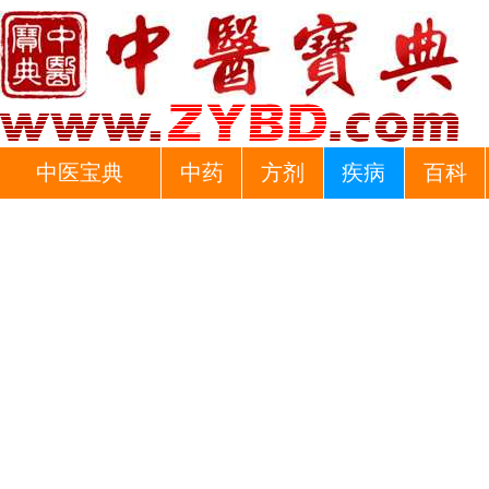
中医宝典
中药
方剂
疾病
百科