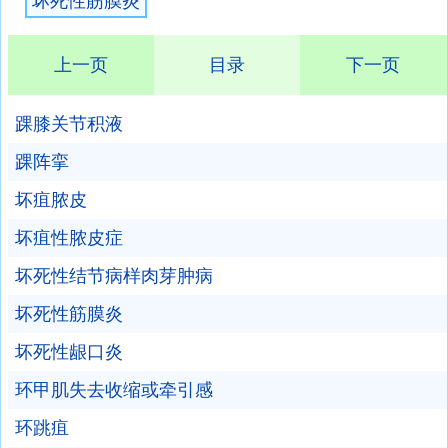
坏死性筋膜炎
上一页
目录
下一页
踝膝关节积液
踝阵挛
坏疽脓皮
坏疽性脓皮症
坏死性结节病样肉芽肿病
坏死性筋膜炎
坏死性龈口炎
环甲肌失去收缩或牵引感
环跳疽