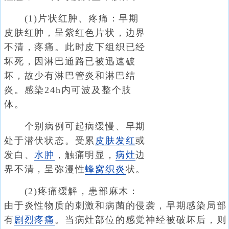
(1)片状红肿、疼痛：早期
皮肤红肿，呈紫红色片状，边界
不清，疼痛。此时皮下组织已经
坏死，因淋巴通路已被迅速破
坏，故少有淋巴管炎和淋巴结
炎。感染24h内可波及整个肢
体。
个别病例可起病缓慢、早期
处于潜伏状态。受累
皮肤发红
或
发白、
水肿
，触痛明显，
病灶
边
界不清，呈弥漫性
蜂窝织炎
状。
(2)疼痛缓解，患部麻木：
由于炎性物质的刺激和病菌的侵袭，早期感染局部
有
剧烈疼痛
。当病灶部位的感觉神经被破坏后，则