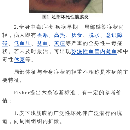
2.全身中毒症状 疾病早期，局部感染症状尚
轻，病人即有
畏寒
、
高热
、
厌食
、
脱水
、
意识障
碍
、
低血压
、
贫血
、
黄疸
等严重的全身性中毒症
状。若未及时救治，可出现
弥漫性血管内凝血
和中
毒性
休克
等。
局部体征与全身症状的轻重不相称是本病的主
要特征。
Fisher提出六条诊断标准，有一定的参考价
值：
1.皮下浅筋膜的广泛性坏死伴广泛潜行的坑
道，向周围组织内扩散。