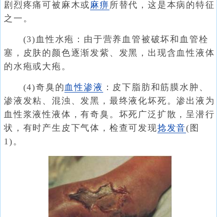
剧烈疼痛可被麻木或
麻痹
所替代，这是本病的特征
之一。
(3)血性水疱：由于营养血管被破坏和血管栓
塞，皮肤的颜色逐渐发紫、发黑，出现含血性液体
的水疱或大疱。
(4)奇臭的
血性渗液
：皮下脂肪和筋膜水肿、
渗液发粘、混浊、发黑，最终液化坏死。渗出液为
血性浆液性液体，有奇臭。坏死广泛扩散，呈潜行
状，有时产生皮下气体，检查可发现
捻发音
(图
1)。