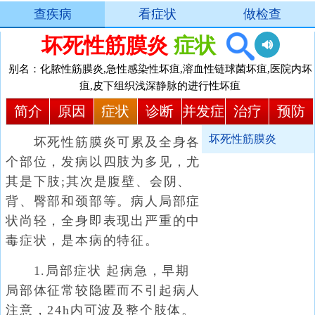
查疾病
看症状
做检查
坏死性筋膜炎
症状
别名：化脓性筋膜炎,急性感染性坏疽,溶血性链球菌坏疽,医院内坏
疽,皮下组织浅深静脉的进行性坏疽
简介
原因
症状
诊断
并发症
治疗
预防
坏死性筋膜炎
坏死性筋膜炎可累及全身各
个部位，发病以四肢为多见，尤
其是下肢;其次是腹壁、会阴、
背、臀部和颈部等。病人局部症
状尚轻，全身即表现出严重的中
毒症状，是本病的特征。
1.局部症状 起病急，早期
局部体征常较隐匿而不引起病人
注意，24h内可波及整个肢体。