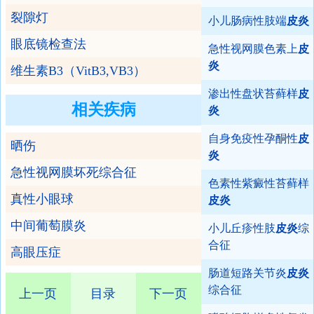
裂隙灯
小儿肠病性肢端
皮炎
眼底镜检查法
急性视网膜色素上
皮
炎
维生素B3（VitB3,VB3）
渗出性盘状苔藓样
皮
相关疾病
炎
自身免疫性孕酮性
皮
晒伤
炎
急性视网膜坏死综合征
色素性紫癜性苔藓样
真性小眼球
皮炎
中间葡萄膜炎
小儿丘疹性肢
皮炎
综
合征
高眼压症
肠道短路关节炎
皮炎
综合征
上一页
目录
下一页