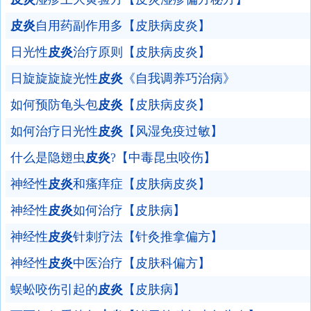
皮炎
自用药副作用多【皮肤病皮炎】
日光性
皮炎
治疗原则【皮肤病皮炎】
日旋旋旋旋光性
皮炎
《自我调养巧治病》
如何预防龟头包
皮炎
【皮肤病皮炎】
如何治疗日光性
皮炎
【风湿免疫过敏】
什么是隐翅虫
皮炎
?【中毒昆虫咬伤】
神经性
皮炎
和瘙痒症【皮肤病皮炎】
神经性
皮炎
如何治疗【皮肤病】
神经性
皮炎
针刺疗法【针灸推拿偏方】
神经性
皮炎
中医治疗【皮肤科偏方】
蜈蚣咬伤引起的
皮炎
【皮肤病】