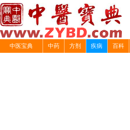
中医宝典
中药
方剂
疾病
百科