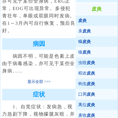
亦可见于某些全身病，ERG正
常，EOG可出现异常。多侵犯
皮炎
青壮年，单眼或双眼同时发病。
皮炎
在1～3月内可自行恢复，预后良
好。
汞
皮炎
螨
皮炎
病因
镍
皮炎
病因不明，可能是色素上皮
虫咬
皮炎
由于病毒感染，亦可见于某些全
身病……
稻农
皮炎
显示全部
钩虫
皮炎
症状
口周
皮炎
离位
皮炎
1、自觉症状：发病急，视
力急剧下降，视物朦胧灰暗，并
麦收
皮炎