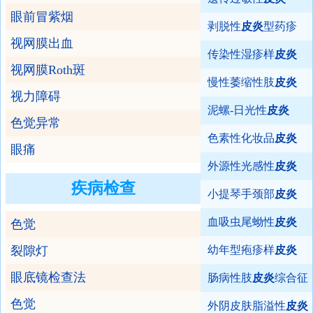
眼前冒紫烟
剥脱性
皮炎
型药疹
视网膜出血
传染性湿疹样
皮炎
视网膜Roth斑
慢性萎缩性肢
皮炎
视力障碍
泥螺-日光性
皮炎
色觉异常
色素性化妆品
皮炎
眼痛
外源性光感性
皮炎
疾病检查
小提琴手颈部
皮炎
血吸虫尾蚴性
皮炎
色觉
裂隙灯
幼年型疱疹样
皮炎
眼底镜检查法
肠病性肢
皮炎
综合征
色觉
外阴皮肤脂溢性
皮炎