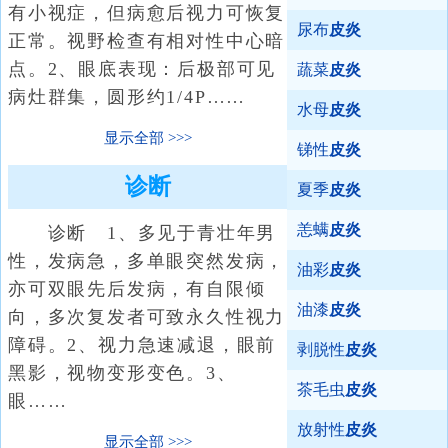
有小视症，但病愈后视力可恢复
尿布
皮炎
正常。视野检查有相对性中心暗
点。2、眼底表现：后极部可见
蔬菜
皮炎
病灶群集，圆形约1/4P……
水母
皮炎
显示全部
锑性
皮炎
诊断
夏季
皮炎
恙螨
皮炎
诊断 1、多见于青壮年男
性，发病急，多单眼突然发病，
油彩
皮炎
亦可双眼先后发病，有自限倾
油漆
皮炎
向，多次复发者可致永久性视力
障碍。2、视力急速减退，眼前
剥脱性
皮炎
黑影，视物变形变色。3、
茶毛虫
皮炎
眼……
放射性
皮炎
显示全部