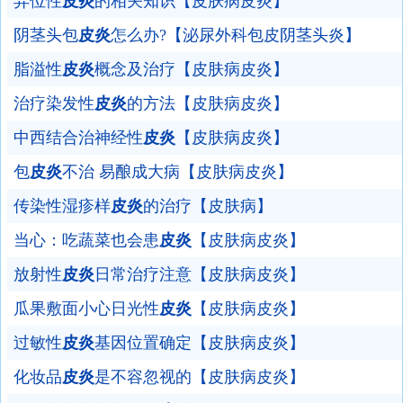
异位性
皮炎
的相关知识【皮肤病皮炎】
阴茎头包
皮炎
怎么办?【泌尿外科包皮阴茎头炎】
脂溢性
皮炎
概念及治疗【皮肤病皮炎】
治疗染发性
皮炎
的方法【皮肤病皮炎】
中西结合治神经性
皮炎
【皮肤病皮炎】
包
皮炎
不治 易酿成大病【皮肤病皮炎】
传染性湿疹样
皮炎
的治疗【皮肤病】
当心：吃蔬菜也会患
皮炎
【皮肤病皮炎】
放射性
皮炎
日常治疗注意【皮肤病皮炎】
瓜果敷面小心日光性
皮炎
【皮肤病皮炎】
过敏性
皮炎
基因位置确定【皮肤病皮炎】
化妆品
皮炎
是不容忽视的【皮肤病皮炎】