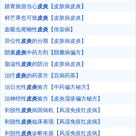
踏青旅游当心
皮炎
【皮肤病皮炎】
鲜芒果也可致
皮炎
【皮肤病皮炎】
血吸虫尾蚴性
皮炎
【传染病】
异位性
皮炎
的分期【皮肤病皮炎】
阴囊
皮炎
中药方剂【阴囊病偏方】
脂溢性
皮炎
的防治【皮肤病皮炎】
治疗
皮炎
的药茶方【百病药茶】
治日光性
皮炎
验方【中药偏方秘方】
治神经性
皮炎
验方【皮炎湿疹偏方秘方】
剥脱性
皮炎
病因病机【风湿免疫红皮病】
剥脱性
皮炎
临床表现【风湿免疫红皮病】
剥脱性
皮炎
诊断依据【风湿免疫红皮病】