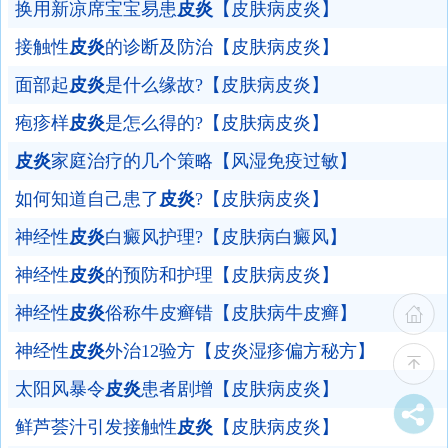
换用新凉席宝宝易患
皮炎
【皮肤病皮炎】
接触性
皮炎
的诊断及防治【皮肤病皮炎】
面部起
皮炎
是什么缘故?【皮肤病皮炎】
疱疹样
皮炎
是怎么得的?【皮肤病皮炎】
皮炎
家庭治疗的几个策略【风湿免疫过敏】
如何知道自己患了
皮炎
?【皮肤病皮炎】
神经性
皮炎
白癜风护理?【皮肤病白癜风】
神经性
皮炎
的预防和护理【皮肤病皮炎】
神经性
皮炎
俗称牛皮癣错【皮肤病牛皮癣】
神经性
皮炎
外治12验方【皮炎湿疹偏方秘方】
太阳风暴令
皮炎
患者剧增【皮肤病皮炎】
鲜芦荟汁引发接触性
皮炎
【皮肤病皮炎】