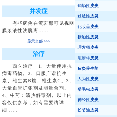
钩蚴性
皮炎
并发症
过敏性
皮炎
有些病例在黄斑部可见视网
化妆品
皮炎
膜浆液性浅脱离……
接触性
皮炎
显示全部
理发师
皮炎
治疗
疱疹样
皮炎
西医治疗 1、大量使用抗
皮炎
芽生菌
病毒药物。2、口服广谱抗生
人为性
皮炎
素、维生素B族、维生素C。3、
大量血管扩张剂及能量合剂。
桑毛虫
皮炎
4、中药：清热解毒剂。以上内
神经性
皮炎
容仅供参考，如有需要请详
细……
松节油
皮炎