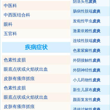
阴茎头包
皮炎
中医科
肠病性肢端
皮炎
中西医结合科
发疱性甲虫
皮炎
眼科
激素依赖性
皮炎
五官科
连续性肢端
皮炎
疾病症状
色素紫癜性
皮炎
色素性皮损
外阴接触性
皮炎
眼底点状或火焰状出血
外阴神经性
皮炎
皮肤有瘙痒抓痕
小儿药物性
皮炎
色素性皮损
新生儿尿布
皮炎
眼底点状或火焰状出血
颜面复发性
皮炎
皮肤有瘙痒抓痕
遗传过敏性
皮炎