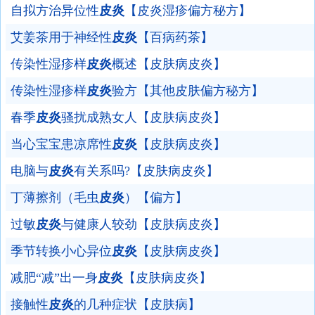
自拟方治异位性
皮炎
【皮炎湿疹偏方秘方】
艾姜茶用于神经性
皮炎
【百病药茶】
传染性湿疹样
皮炎
概述【皮肤病皮炎】
传染性湿疹样
皮炎
验方【其他皮肤偏方秘方】
春季
皮炎
骚扰成熟女人【皮肤病皮炎】
当心宝宝患凉席性
皮炎
【皮肤病皮炎】
电脑与
皮炎
有关系吗?【皮肤病皮炎】
丁薄擦剂（毛虫
皮炎
）【偏方】
过敏
皮炎
与健康人较劲【皮肤病皮炎】
季节转换小心异位
皮炎
【皮肤病皮炎】
减肥“减”出一身
皮炎
【皮肤病皮炎】
接触性
皮炎
的几种症状【皮肤病】