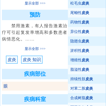
松毛虫
皮炎
显示全部
尾蚴性
皮炎
预防
药物性
皮炎
禁用激素，有人报告激素治
异位性
皮炎
疗可引起复发率增高和多数患者
病情恶化。……
隐翅虫
皮炎
显示全部
淤积性
皮炎
皮炎
皮炎 知识
增殖性
皮炎
脂溢性
皮炎
疾病部位
持续性肢
皮炎
眼
对苯二胺
皮炎
合成树脂
皮炎
疾病科室