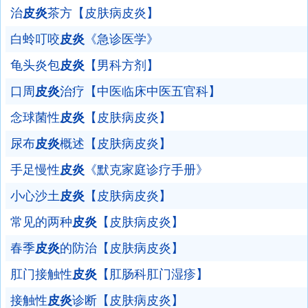
治
皮炎
茶方【皮肤病皮炎】
白蛉叮咬
皮炎
《急诊医学》
龟头炎包
皮炎
【男科方剂】
口周
皮炎
治疗【中医临床中医五官科】
念球菌性
皮炎
【皮肤病皮炎】
尿布
皮炎
概述【皮肤病皮炎】
手足慢性
皮炎
《默克家庭诊疗手册》
小心沙土
皮炎
【皮肤病皮炎】
常见的两种
皮炎
【皮肤病皮炎】
春季
皮炎
的防治【皮肤病皮炎】
肛门接触性
皮炎
【肛肠科肛门湿疹】
接触性
皮炎
诊断【皮肤病皮炎】