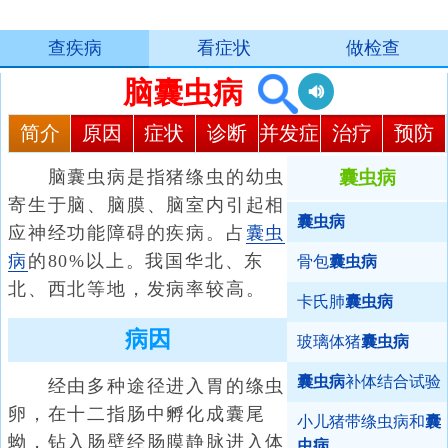
查疾病
看症状
做检查
脑囊虫病
简介
原因
症状
诊断
并发症
治疗
预防
脑囊虫病是指猪绦虫的幼虫
囊虫病
寄生于脑、脑膜、脑室内引起相
囊虫病
应神经功能障碍的疾病。占
囊虫
病
的80%以上。我国华北、东
骨包
囊虫病
北、西北等地，发病率较高。
卡氏肺
囊虫病
病因
玻璃体猪
囊虫病
囊虫病
补体结合试验
经由多种途径进入胃的绦虫
卵，在十二指肠中孵化成囊尾
小儿猪带绦虫病和
囊
蚴，钻入肠壁经肠膜静脉进入体
虫病