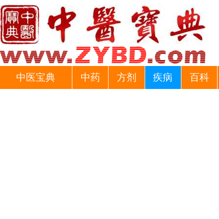
中医宝典
中药
方剂
疾病
百科