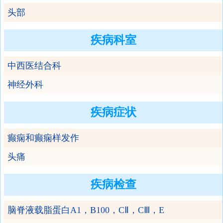
头部
疾病科室
中西医结合科
神经外科
疾病症状
癫痫和癫痫样发作
头痛
疾病检查
脑脊液载脂蛋白A1，B100，CⅡ，CⅢ，E