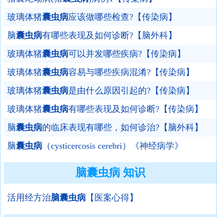
玻璃体猪
囊虫病
应该做哪些检查?【传染病】
脑
囊虫病
有哪些表现及如何诊断?【脑外科】
玻璃体猪
囊虫病
可以并发哪些疾病?【传染病】
玻璃体猪
囊虫病
容易与哪些疾病混淆?【传染病】
玻璃体猪
囊虫病
是由什么原因引起的?【传染病】
玻璃体猪
囊虫病
有哪些表现及如何诊断?【传染病】
脑
囊虫病
的临床表现有哪些，如何诊治?【脑外科】
脑
囊虫病
（cysticercosis cerebri）《神经病学》
脑囊虫病 知识
活用经方治
脑囊虫病
【医案心得】