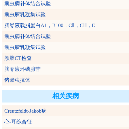
囊虫病补体结合试验
囊虫胶乳凝集试验
脑脊液载脂蛋白A1，B100，CⅡ，CⅢ，E
囊虫病补体结合试验
囊虫胶乳凝集试验
颅脑CT检查
脑脊液环磷腺苷
猪囊虫抗体
相关疾病
Creutzfeldt-Jakob病
心-耳综合征