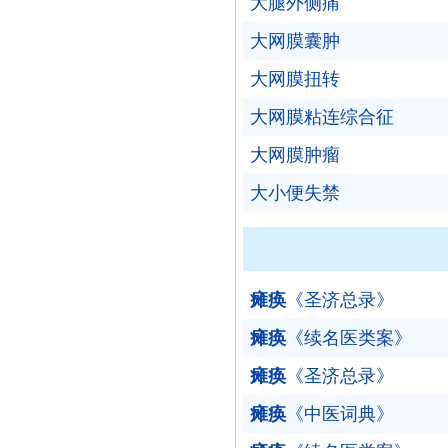
大腿外侧痛
大网膜囊肿
大网膜扭转
大网膜粘连综合征
大网膜肿瘤
大小便失禁
瘫痪
《圣济总录》
瘫痪
《续名医类案》
瘫痪
《圣济总录》
瘫痪
《中医词典》