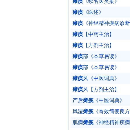
瘫痪
《续名医类案》
瘫痪
《医述》
瘫痪
《神经精神疾病诊断
瘫痪
【中药主治】
瘫痪
【方剂主治】
瘫痪
部《本草易读》
瘫痪
部《本草易读》
瘫痪
风《中医词典》
瘫痪
风【方剂主治】
产后
瘫痪
《中医词典》
风湿
瘫痪
《奇效简便良方
肌病
瘫痪
《神经精神疾病