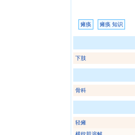
瘫痪
瘫痪 知识
下肢
骨科
轻瘫
横纹肌溶解