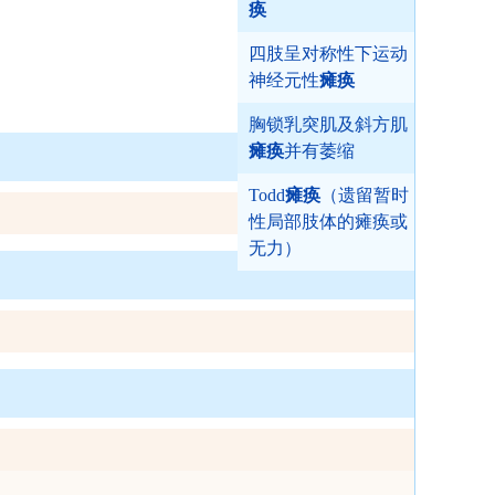
痪
四肢呈对称性下运动
神经元性
瘫痪
胸锁乳突肌及斜方肌
瘫痪
并有萎缩
Todd
瘫痪
（遗留暂时
性局部肢体的瘫痪或
无力）