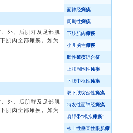
面神经
瘫痪
周期性
瘫痪
前、外、后肌群及足部肌
下肢肌肉
瘫痪
以下肌肉全部瘫痪。如为
小儿脑性
瘫痪
脑性
瘫痪
综合征
上肢周围性
瘫痪
下肢中枢性
瘫痪
双下肢突然性
瘫痪
前、外、后肌群及足部肌
特发性面神经
瘫痪
以下肌肉全部瘫痪。如为
肩胛带“模拟
瘫痪
”
核上性垂直性眼肌
瘫