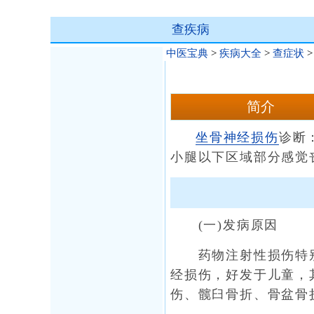
查疾病
中医宝典
>
疾病大全
>
查症状
简介
坐骨神经损伤
诊断
小腿以下区域部分感觉
(一)发病原因
药物注射性损伤特别
经损伤，好发于儿童，
伤、髋臼骨折、骨盆骨折