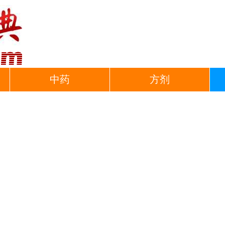
中药
方剂