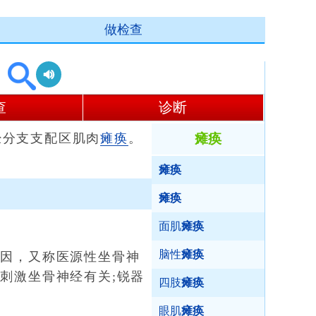
做检查
查
诊断
经分支支配区肌肉
瘫痪
。
瘫痪
瘫痪
瘫痪
面肌
瘫痪
脑性
瘫痪
因，又称医源性坐骨神
刺激坐骨神经有关;锐器
四肢
瘫痪
眼肌
瘫痪