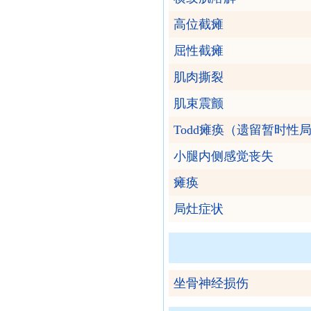
高位截瘫
屈性截瘫
肌肉撕裂
肌束震颤
Todd瘫痪（遗留暂时性
小腿内侧感觉丧失
瘫痪
局灶症状
坐骨神经损伤