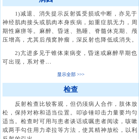
1)减退、消失提示反射弧受损或中断，亦见于
神经肌肉接头或肌肉本身疾病，如重症肌无力，周
期性麻痹等。麻醉、昏迷、熟睡、脊髓休克期、颅
压增高，尤其后颅窝肿瘤，深反射也降低或消失。
2)亢进多见于锥体束病变，昏迷或麻醉早期也
可出现，系对脊...
显示全部
检查
反射检查比较客观，但仍须病人合作，肢体放
松，保持对称和适当位置。叩诊锤叩击力量要均匀
适当。检查时可用与患者谈话或嘱患者阅读，咳嗽
或两手勾住用力牵拉等方法，使其精神放松，以利
反射的引出。