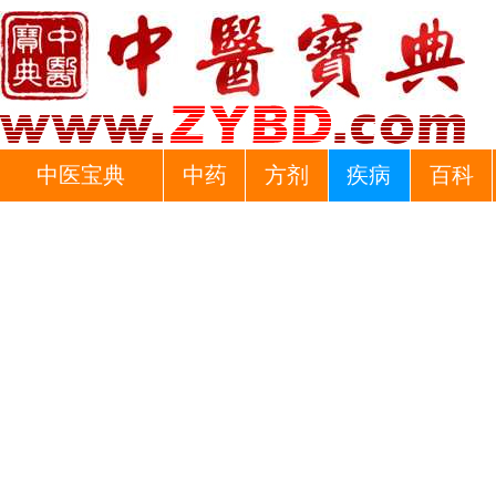
中医宝典
中药
方剂
疾病
百科