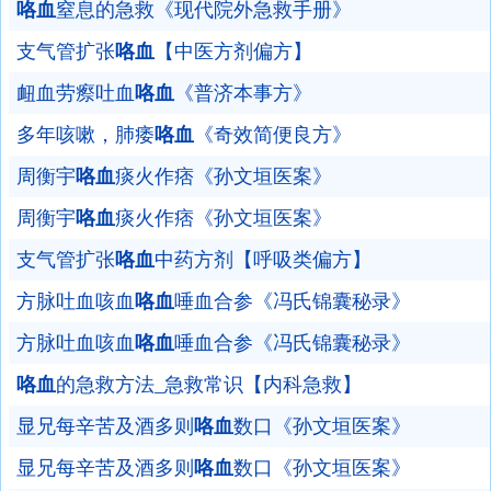
咯血
窒息的急救《现代院外急救手册》
支气管扩张
咯血
【中医方剂偏方】
衄血劳瘵吐血
咯血
《普济本事方》
多年咳嗽，肺痿
咯血
《奇效简便良方》
周衡宇
咯血
痰火作痞《孙文垣医案》
周衡宇
咯血
痰火作痞《孙文垣医案》
支气管扩张
咯血
中药方剂【呼吸类偏方】
方脉吐血咳血
咯血
唾血合参《冯氏锦囊秘录》
方脉吐血咳血
咯血
唾血合参《冯氏锦囊秘录》
咯血
的急救方法_急救常识【内科急救】
显兄每辛苦及酒多则
咯血
数口《孙文垣医案》
显兄每辛苦及酒多则
咯血
数口《孙文垣医案》