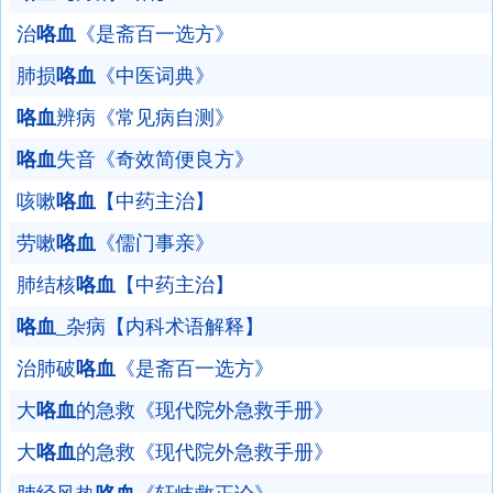
治
咯血
《是斋百一选方》
肺损
咯血
《中医词典》
咯血
辨病《常见病自测》
咯血
失音《奇效简便良方》
咳嗽
咯血
【中药主治】
劳嗽
咯血
《儒门事亲》
肺结核
咯血
【中药主治】
咯血
_杂病【内科术语解释】
治肺破
咯血
《是斋百一选方》
大
咯血
的急救《现代院外急救手册》
大
咯血
的急救《现代院外急救手册》