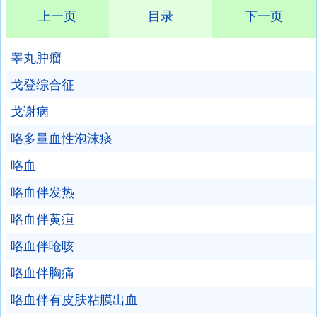
上一页
目录
下一页
睾丸肿瘤
戈登综合征
戈谢病
咯多量血性泡沫痰
咯血
咯血伴发热
咯血伴黄疸
咯血伴呛咳
咯血伴胸痛
咯血伴有皮肤粘膜出血