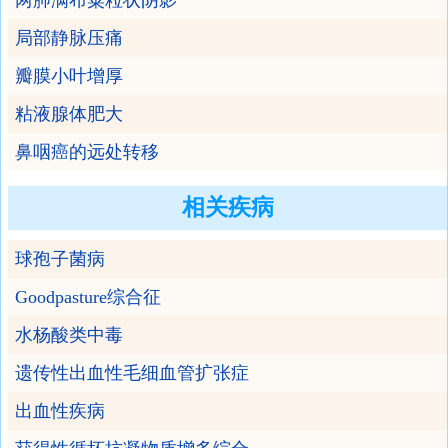
两肺满布粟粒状阴影
局部静脉压痛
瓣膜小叶增厚
粘液腺体肥大
鼻咽癌的远处转移
相关疾病
球孢子菌病
Goodpasture综合征
水杨酸类中毒
遗传性出血性毛细血管扩张症
出血性疾病