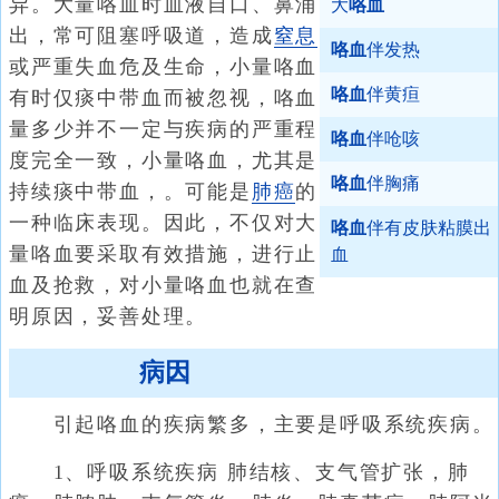
异。大量咯血时血液自口、鼻涌
大
咯血
出，常可阻塞呼吸道，造成
窒息
咯血
伴发热
或严重失血危及生命，小量咯血
咯血
伴黄疸
有时仅痰中带血而被忽视，咯血
量多少并不一定与疾病的严重程
咯血
伴呛咳
度完全一致，小量咯血，尤其是
咯血
伴胸痛
持续痰中带血，。可能是
肺癌
的
一种临床表现。因此，不仅对大
咯血
伴有皮肤粘膜出
量咯血要采取有效措施，进行止
血
血及抢救，对小量咯血也就在查
明原因，妥善处理。
病因
引起咯血的疾病繁多，主要是呼吸系统疾病。
1、呼吸系统疾病 肺结核、支气管扩张，肺