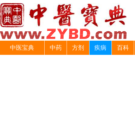
中医宝典
中药
方剂
疾病
百科