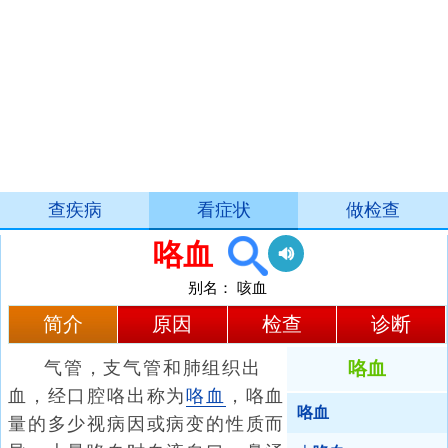
查疾病
看症状
做检查
咯血
别名：
咳血
简介
原因
检查
诊断
气管，支气管和肺组织出
咯血
血，经口腔咯出称为
咯血
，咯血
咯血
量的多少视病因或病变的性质而