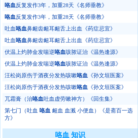
咯血
反复发作3年，加重28天《名师垂教》
咯血
反复发作3年，加重28天《名师垂教》
吐血
咯血
鼻衄齿衄耳衄舌上出血《药症忌宜》
吐血
咯血
鼻衄齿衄耳衄舌上出血《药症忌宜》
伏温上灼肺金发喘逆
咯血
咳脓证治《温热逢源》
伏温上灼肺金发喘逆
咯血
咳脓证治《温热逢源》
汪松岗原伤于酒夜分发热咳嗽
咯血
《孙文垣医案》
汪松岗原伤于酒夜分发热咳嗽
咯血
《孙文垣医案》
兀霜膏（治
咯血
吐血虚劳嗽神方）《回生集》
第七门（吐血
咯血
衄血 血溅 小便血）《是斋百一选
方》
咯血 知识