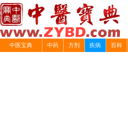
中医宝典
中药
方剂
疾病
百科