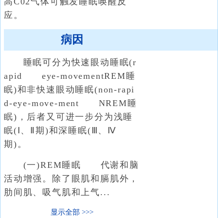
高C02气体可触发睡眠唤醒反
应。
病因
睡眠可分为快速眼动睡眠(r
apid eye-movementREM睡
眠)和非快速眼动睡眠(non-rapi
d-eye-move-ment NREM睡
眠)，后者又可进一步分为浅睡
眠(Ⅰ、Ⅱ期)和深睡眠(Ⅲ、Ⅳ
期)。
(一)REM睡眠 代谢和脑
活动增强。除了眼肌和膈肌外，
肋间肌、吸气肌和上气...
显示全部