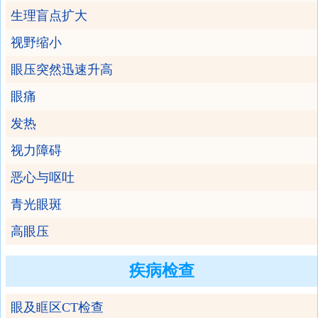
生理盲点扩大
视野缩小
眼压突然迅速升高
眼痛
发热
视力障碍
恶心与呕吐
青光眼斑
高眼压
疾病检查
眼及眶区CT检查