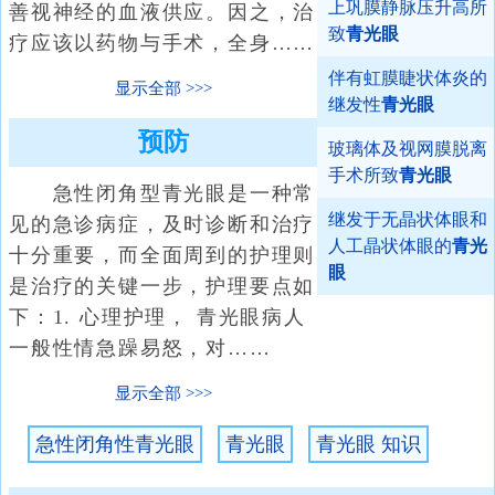
上巩膜静脉压升高所
善视神经的血液供应。因之，治
致
青光眼
疗应该以药物与手术，全身……
伴有虹膜睫状体炎的
显示全部
继发性
青光眼
预防
玻璃体及视网膜脱离
手术所致
青光眼
急性闭角型青光眼是一种常
继发于无晶状体眼和
见的急诊病症，及时诊断和治疗
人工晶状体眼的
青光
十分重要，而全面周到的护理则
眼
是治疗的关键一步，护理要点如
下：1. 心理护理， 青光眼病人
一般性情急躁易怒，对……
显示全部
急性闭角性青光眼
青光眼
青光眼 知识