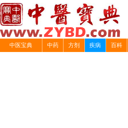
中医宝典
中药
方剂
疾病
百科