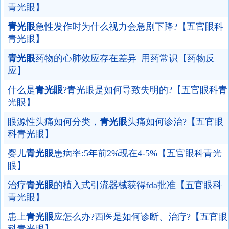
青光眼】
青光眼
急性发作时为什么视力会急剧下降?【五官眼科
青光眼】
青光眼
药物的心肺效应存在差异_用药常识【药物反
应】
什么是
青光眼
?青光眼是如何导致失明的?【五官眼科青
光眼】
眼源性头痛如何分类，
青光眼
头痛如何诊治?【五官眼
科青光眼】
婴儿
青光眼
患病率:5年前2%现在4-5%【五官眼科青光
眼】
治疗
青光眼
的植入式引流器械获得fda批准【五官眼科
青光眼】
患上
青光眼
应怎么办?西医是如何诊断、治疗?【五官眼