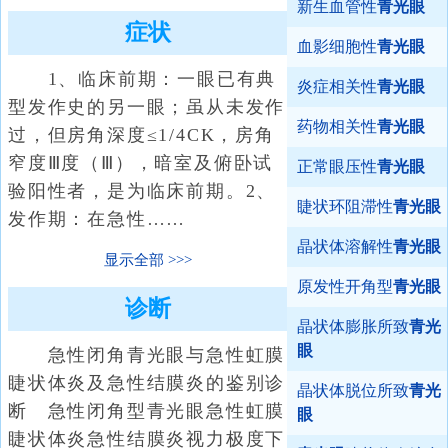
新生血管性
青光眼
症状
血影细胞性
青光眼
1、临床前期：一眼已有典
炎症相关性
青光眼
型发作史的另一眼；虽从未发作
药物相关性
青光眼
过，但房角深度≤1/4CK，房角
窄度Ⅲ度（Ⅲ），暗室及俯卧试
正常眼压性
青光眼
验阳性者，是为临床前期。2、
睫状环阻滞性
青光眼
发作期：在急性……
晶状体溶解性
青光眼
显示全部
原发性开角型
青光眼
诊断
晶状体膨胀所致
青光
眼
急性闭角青光眼与急性虹膜
睫状体炎及急性结膜炎的鉴别诊
晶状体脱位所致
青光
断 急性闭角型青光眼急性虹膜
眼
睫状体炎急性结膜炎视力极度下