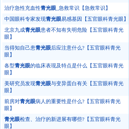
治疗急性充血性
青光眼
_急救常识【急救常识】
中国眼科专家发现
青光眼
易感基因【五官眼科青光眼】
北京九成
青光眼
患者不知有失明危险【五官眼科青光
眼】
当得知自己患
青光眼
后应注意什么?【五官眼科青光
眼】
各型
青光眼
的临床表现及特点是什么【五官眼科青光
眼】
美研究员发现
青光眼
与变异蛋白有关【五官眼科青光
眼】
前房对
青光眼
病人的重要性是什么?【五官眼科青光
眼】
青光眼
检查、治疗的新进展有哪些?【五官眼科青光
眼】