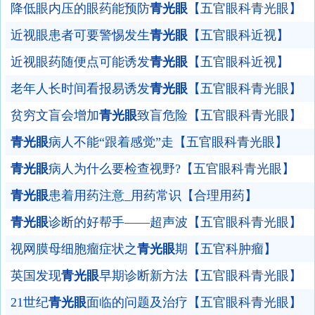
降低眼内压的眼药能预防
青光眼
【五官眼科青光眼】
近视眼患者可要警惕发生
青光眼
【五官眼科近视】
近视眼药随便点可能诱发
青光眼
【五官眼科近视】
老年人长时间看报易诱发
青光眼
【五官眼科青光眼】
贫穷文盲会增加
青光眼
致盲危险【五官眼科青光眼】
青光眼
病人不能“跟着感觉”走【五官眼科青光眼】
青光眼
病人为什么要检查视野?【五官眼科青光眼】
青光眼
患着用药注意_用药常识【合理用药】
青光眼
诊断的好帮手——超声波【五官眼科青光眼】
视网膜母细胞瘤症状之
青光眼
期【五官科肿瘤】
英国发现
青光眼
早期诊断新方法【五官眼科青光眼】
21世纪
青光眼
面临的问题及治疗【五官眼科青光眼】