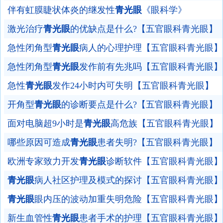
伴有虹膜睫状体炎的继发性
青光眼
《眼科学》
激光治疗
青光眼
的优缺点是什么?【五官眼科青光眼】
急性闭角型
青光眼
病人的心理护理【五官眼科青光眼】
急性闭角型
青光眼
发作前有先兆吗【五官眼科青光眼】
急性
青光眼
发作24小时内可失明【五官眼科青光眼】
开角型
青光眼
的诊断要点是什么?【五官眼科青光眼】
面对电脑超9小时是
青光眼
高危族【五官眼科青光眼】
哪些原因可造成
青光眼
患者失明?【五官眼科青光眼】
欧洲专家致力开发
青光眼
诊断软件【五官眼科青光眼】
青光眼
病人社区护理及模式的探讨【五官眼科青光眼】
青光眼
眼内压的波动加重失明危险【五官眼科青光眼】
新生血管性
青光眼
患者手术的护理【五官眼科青光眼】