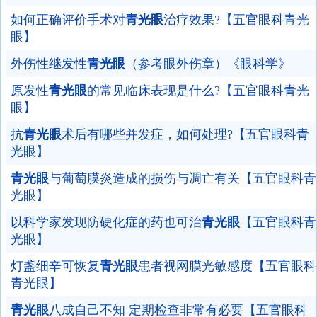
如何正确评价手术对
青光眼
治疗效果?【五官眼科青光
眼】
外伤性继发性
青光眼
（参考眼外伤章）《眼科学》
原发性
青光眼
的常见临床表现是什么?【五官眼科青光
眼】
抗
青光眼
术后有哪些并发症，如何处理?【五官眼科青
光眼】
青光眼
与葡萄膜炎造成的损伤与凋亡有关【五官眼科青
光眼】
以科学家发现防硬化症的药也可治
青光眼
【五官眼科青
光眼】
灯盏细辛可恢复
青光眼
患者视网膜光敏感度【五官眼科
青光眼】
青光眼
八成自己不知 定期检查非常有必要【五官眼科