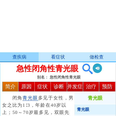
查疾病
看症状
做检查
急性闭角性青光眼
别名：
急性闭角性青光眼
简介
原因
症状
诊断
并发症
治疗
预防
闭角
青光眼
多见于女性，男
青光眼
女之比为1∶3，年龄在40岁以
青光眼
上；50～70岁最多见，双眼先