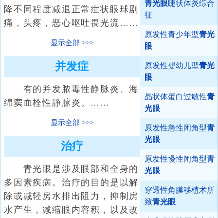
青光眼
睫状体炎综合
降不同程度减退正常症状眼球剧
征
痛，头疼，恶心呕吐畏光流……
原发性青少年型
青光
显示全部
眼
并发症
原发性婴幼儿型
青光
眼
有的并发脓毒性静脉炎、海
晶状体蛋白过敏性
青
绵窦血栓性静脉炎。……
光眼
显示全部
原发性急性闭角型
青
光眼
治疗
原发性慢性闭角型
青
青光眼是涉及眼部和全身的
光眼
多因素疾病。治疗的目的是以解
穿透性角膜移植术所
除或减轻房水排出阻力，抑制房
致
青光眼
水产生，减缩眼内容积，以及改