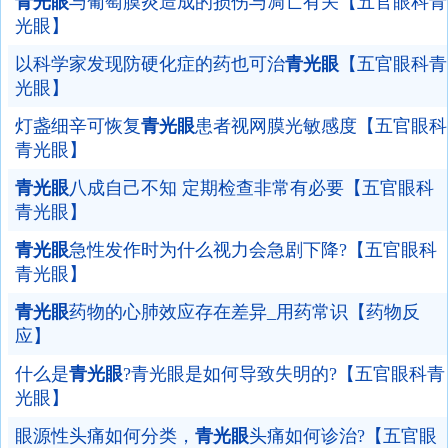
青光眼
与葡萄膜炎造成的损伤与凋亡有关【五官眼科青
光眼】
以科学家发现防硬化症的药也可治
青光眼
【五官眼科青
光眼】
灯盏细辛可恢复
青光眼
患者视网膜光敏感度【五官眼科
青光眼】
青光眼
八成自己不知 定期检查非常有必要【五官眼科
青光眼】
青光眼
急性发作时为什么视力会急剧下降?【五官眼科
青光眼】
青光眼
药物的心肺效应存在差异_用药常识【药物反
应】
什么是
青光眼
?青光眼是如何导致失明的?【五官眼科青
光眼】
眼源性头痛如何分类，
青光眼
头痛如何诊治?【五官眼