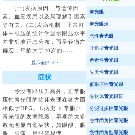
(一)发病原因 与遗传因
青光眼
素、血管疾患以及局部解剖因素
青光眼
斑
等有关。(二)发病机制 正常群
体中眼压的统计学显示眼压水平
恶性
青光眼
并非标准正态分布，而呈轻微左
开角型
青光眼
偏态，年龄大于40岁的……
色素性
青光眼
显示全部
先天性
青光眼
症状
低眼压性
青光眼
除没有眼压升高外，正常眼
晶状体
青光眼
斑
压性青光眼的临床表现在各方面
相似于HPG。1.病史 正常眼压
分泌过多性
青光眼
青光眼的发病隐蔽，早期绝大多
急性闭角性
青光眼
数无明显自觉症状，如眼酸、眼
慢性闭角型
青光眼
胀、眼痛、用眼容易疲……