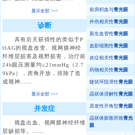
前房积血与
青光眼
显示全部
外伤相关性
青光眼
诊断
新生血管性
青光眼
具有后天获得性的类似于P
血影细胞性
青光眼
OAG的视盘改变、视网膜神经
纤维层损害及视野损害，治疗前
炎症相关性
青光眼
24h眼压测量均≤21mmHg（2.7
药物相关性
青光眼
9kPa），房角开放，排除了造
成视神……
睫状环阻滞性
青光眼
晶状体溶解性
青光眼
显示全部
原发性开角型
青光眼
并发症
晶状体膨胀所致
青光
视盘出血、视网膜神经纤维
眼
层缺损等。……