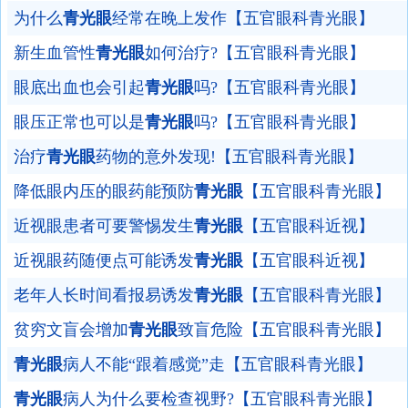
为什么
青光眼
经常在晚上发作【五官眼科青光眼】
新生血管性
青光眼
如何治疗?【五官眼科青光眼】
眼底出血也会引起
青光眼
吗?【五官眼科青光眼】
眼压正常也可以是
青光眼
吗?【五官眼科青光眼】
治疗
青光眼
药物的意外发现!【五官眼科青光眼】
降低眼内压的眼药能预防
青光眼
【五官眼科青光眼】
近视眼患者可要警惕发生
青光眼
【五官眼科近视】
近视眼药随便点可能诱发
青光眼
【五官眼科近视】
老年人长时间看报易诱发
青光眼
【五官眼科青光眼】
贫穷文盲会增加
青光眼
致盲危险【五官眼科青光眼】
青光眼
病人不能“跟着感觉”走【五官眼科青光眼】
青光眼
病人为什么要检查视野?【五官眼科青光眼】