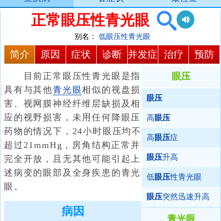
正常眼压性青光眼
别名：
低眼压性青光眼
简介
原因
症状
诊断
并发症
治疗
预防
目前正常眼压性青光眼是指
眼压
具有与其他
青光眼
相似的视盘损
眼压
害、视网膜神经纤维层缺损及相
应的视野损害，未用任何降眼压
高
眼压
药物的情况下，24小时眼压均不
高
眼压
症
超过21mmHg，房角结构正常并
眼压
升高
完全开放，且无其他可能引起上
述病变的眼部及全身疾患的青光
低
眼压
性青光眼
眼。
眼压
突然迅速升高
病因
青光眼