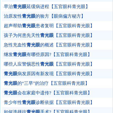
早治
青光眼
延缓病进程【五官眼科青光眼】
治原发性
青光眼
的验方【眼病偏方秘方】
超声帮助
青光眼
患者复明【五官眼科青光眼】
孩子为何患先天性
青光眼
【五官眼科青光眼】
急性充血性
青光眼
的概述【五官眼科青光眼】
继发
青光眼
有哪些原因?【五官眼科青光眼】
哪些人应警惕恶性
青光眼
【五官眼科青光眼】
青光眼
病发原因有新发现【五官眼科青光眼】
青光眼
的“三早”的治疗【五官眼科青光眼】
青光眼
会在家庭中遗传?【五官眼科青光眼】
青少年性
青光眼
诊断依据【五官眼科青光眼】
如何选择抗
青光眼
手术?【五官眼科青光眼】