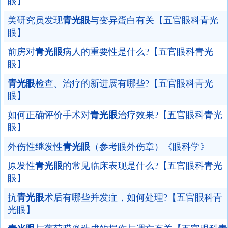
眼】
美研究员发现
青光眼
与变异蛋白有关【五官眼科青光
眼】
前房对
青光眼
病人的重要性是什么?【五官眼科青光
眼】
青光眼
检查、治疗的新进展有哪些?【五官眼科青光
眼】
如何正确评价手术对
青光眼
治疗效果?【五官眼科青光
眼】
外伤性继发性
青光眼
（参考眼外伤章）《眼科学》
原发性
青光眼
的常见临床表现是什么?【五官眼科青光
眼】
抗
青光眼
术后有哪些并发症，如何处理?【五官眼科青
光眼】