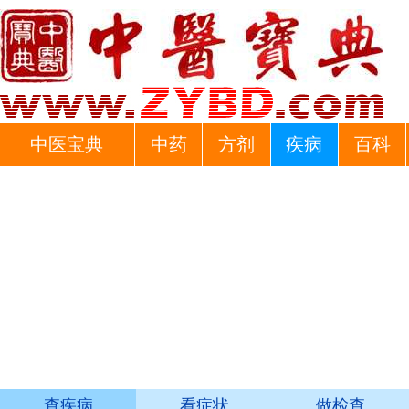
中医宝典
中药
方剂
疾病
百科
查疾病
看症状
做检查