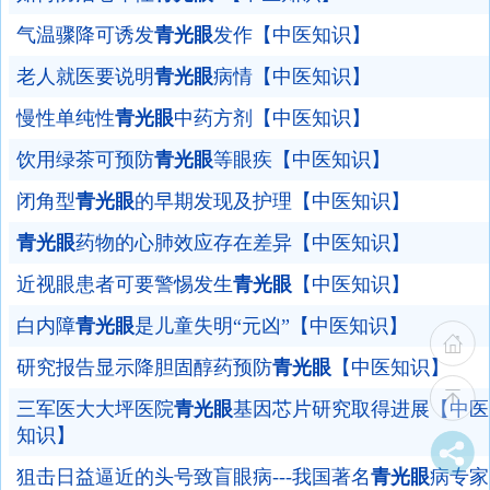
气温骤降可诱发
青光眼
发作【中医知识】
老人就医要说明
青光眼
病情【中医知识】
慢性单纯性
青光眼
中药方剂【中医知识】
饮用绿茶可预防
青光眼
等眼疾【中医知识】
闭角型
青光眼
的早期发现及护理【中医知识】
青光眼
药物的心肺效应存在差异【中医知识】
近视眼患者可要警惕发生
青光眼
【中医知识】
白内障
青光眼
是儿童失明“元凶”【中医知识】
研究报告显示降胆固醇药预防
青光眼
【中医知识】
三军医大大坪医院
青光眼
基因芯片研究取得进展【中医
知识】
狙击日益逼近的头号致盲眼病---我国著名
青光眼
病专家