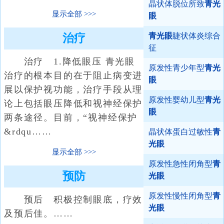
晶状体脱位所致
青光
显示全部
眼
青光眼
睫状体炎综合
治疗
征
治疗 1.降低眼压 青光眼
原发性青少年型
青光
治疗的根本目的在于阻止病变进
眼
展以保护视功能，治疗手段从理
原发性婴幼儿型
青光
论上包括眼压降低和视神经保护
眼
两条途径。目前，“视神经保护
&rdqu……
晶状体蛋白过敏性
青
光眼
显示全部
原发性急性闭角型
青
预防
光眼
原发性慢性闭角型
青
预后 积极控制眼底，疗效
光眼
及预后佳。……