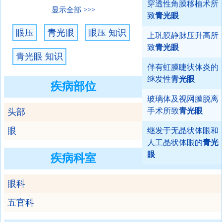
穿透性角膜移植术所
显示全部
致
青光眼
眼压
青光眼
眼压 知识
上巩膜静脉压升高所
致
青光眼
青光眼 知识
伴有虹膜睫状体炎的
继发性
青光眼
疾病部位
玻璃体及视网膜脱离
手术所致
青光眼
头部
眼
继发于无晶状体眼和
人工晶状体眼的
青光
眼
疾病科室
眼科
五官科