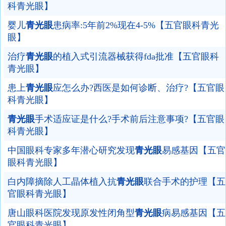
科青光眼】
婴儿
青光眼
患病率:5年前2%现在4-5%【五官眼科青光
眼】
治疗
青光眼
的植入式引流器械获得fda批准【五官眼科
青光眼】
患上
青光眼
应怎么办?西医是如何诊断、治疗?【五官眼
科青光眼】
青光眼
手术适应证是什么?手术前后注意事项?【五官眼
科青光眼】
中国眼科专家多年潜心研究发现
青光眼
易感基因【五官
眼科青光眼】
白内障摘除人工晶体植入抗
青光眼
联合手术的护理【五
官眼科青光眼】
唐山眼科医院发现原发性闭角型
青光眼
病易感基因【五
官眼科青光眼】