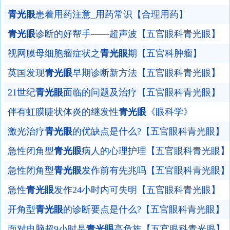
青光眼
患着用药注意_用药常识【合理用药】
青光眼
诊断的好帮手——超声波【五官眼科青光眼】
视网膜母细胞瘤症状之
青光眼
期【五官科肿瘤】
英国发现
青光眼
早期诊断新方法【五官眼科青光眼】
21世纪
青光眼
面临的问题及治疗【五官眼科青光眼】
伴有虹膜睫状体炎的继发性
青光眼
《眼科学》
激光治疗
青光眼
的优缺点是什么?【五官眼科青光眼】
急性闭角型
青光眼
病人的心理护理【五官眼科青光眼】
急性闭角型
青光眼
发作前有先兆吗【五官眼科青光眼】
急性
青光眼
发作24小时内可失明【五官眼科青光眼】
开角型
青光眼
的诊断要点是什么?【五官眼科青光眼】
面对电脑超9小时是
青光眼
高危族【五官眼科青光眼】