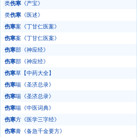
类
伤寒
《产宝》
类
伤寒
《医述》
伤寒
案《丁甘仁医案》
伤寒
案《丁甘仁医案》
伤寒
部《神应经》
伤寒
部《神应经》
伤寒
草【中药大全】
伤寒
喘《圣济总录》
伤寒
喘《圣济总录》
伤寒
喘《中医词典》
伤寒
方《医学三字经》
伤寒
膏《备急千金要方》