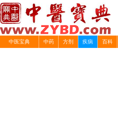
中医宝典
中药
方剂
疾病
百科