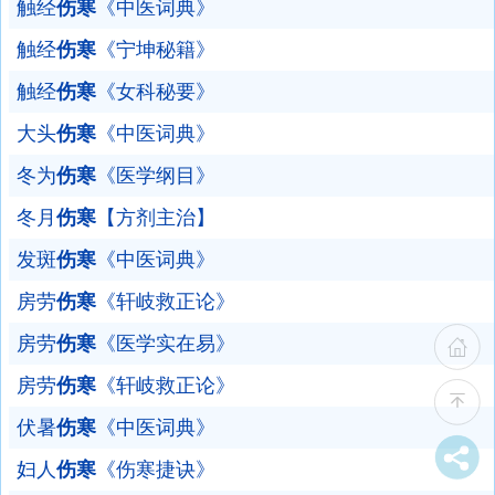
触经
伤寒
《中医词典》
触经
伤寒
《宁坤秘籍》
触经
伤寒
《女科秘要》
大头
伤寒
《中医词典》
冬为
伤寒
《医学纲目》
冬月
伤寒
【方剂主治】
发斑
伤寒
《中医词典》
房劳
伤寒
《轩岐救正论》
房劳
伤寒
《医学实在易》
房劳
伤寒
《轩岐救正论》
伏暑
伤寒
《中医词典》
妇人
伤寒
《伤寒捷诀》