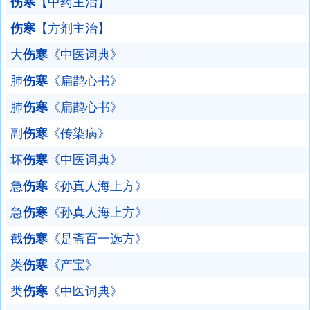
伤寒
【中药主治】
伤寒
【方剂主治】
大
伤寒
《中医词典》
肺
伤寒
《扁鹊心书》
肺
伤寒
《扁鹊心书》
副
伤寒
《传染病》
坏
伤寒
《中医词典》
急
伤寒
《孙真人海上方》
急
伤寒
《孙真人海上方》
截
伤寒
《是斋百一选方》
类
伤寒
《产宝》
类
伤寒
《中医词典》