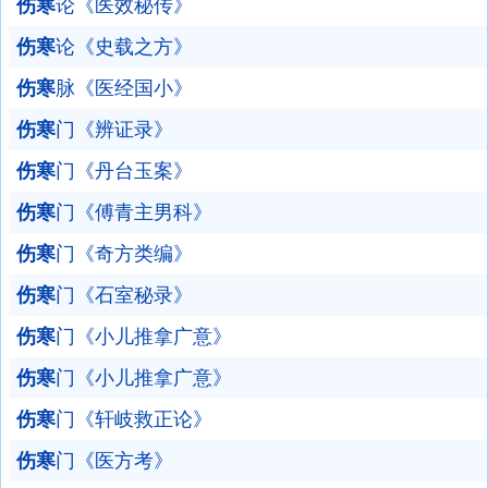
伤寒
论《医效秘传》
伤寒
论《史载之方》
伤寒
脉《医经国小》
伤寒
门《辨证录》
伤寒
门《丹台玉案》
伤寒
门《傅青主男科》
伤寒
门《奇方类编》
伤寒
门《石室秘录》
伤寒
门《小儿推拿广意》
伤寒
门《小儿推拿广意》
伤寒
门《轩岐救正论》
伤寒
门《医方考》