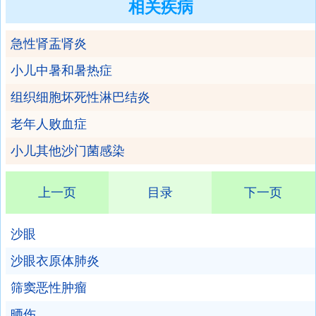
相关疾病
急性肾盂肾炎
小儿中暑和暑热症
组织细胞坏死性淋巴结炎
老年人败血症
小儿其他沙门菌感染
上一页
目录
下一页
沙眼
沙眼衣原体肺炎
筛窦恶性肿瘤
晒伤