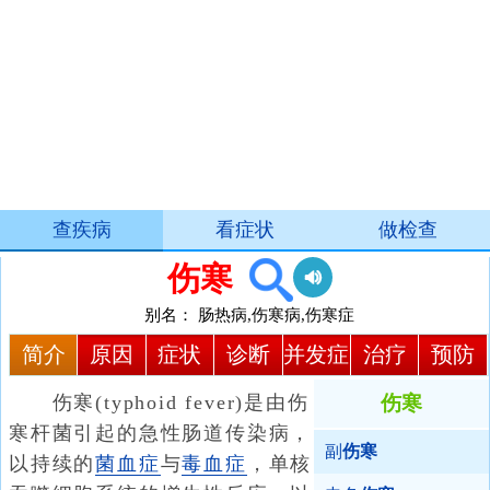
查疾病
看症状
做检查
伤寒
别名：
肠热病,伤寒病,伤寒症
简介
原因
症状
诊断
并发症
治疗
预防
伤寒(typhoid fever)是由伤
伤寒
寒杆菌引起的急性肠道传染病，
副
伤寒
以持续的
菌血症
与
毒血症
，单核