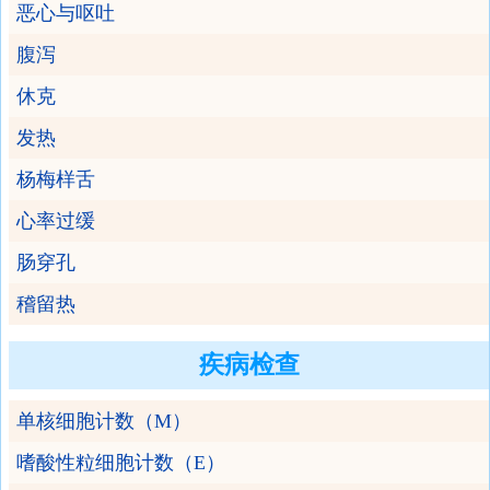
恶心与呕吐
腹泻
休克
发热
杨梅样舌
心率过缓
肠穿孔
稽留热
疾病检查
单核细胞计数（M）
嗜酸性粒细胞计数（E）