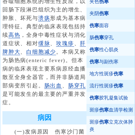
吞噬细胞系统的增生性反应，以
夹色
伤寒
回肠下段淋巴组织为主的增生、
夹阴
伤寒
肿胀、坏死与
溃疡
形成为基本病
伤寒
面容
理特征。典型的临床表现包括持
续
高热
，全身中毒性症状与消化
肠
伤寒
穿孔
道症状、相对
缓脉
、
玫瑰疹
、
肝
伤寒
性心肌炎
脾肿大
、
白细胞减少
。本病又称
为肠热病(enteric fever)。但本
伤寒
与副伤寒
病的临床表现主要系病原经血播
地方性斑疹
伤寒
散至全身全器官，而并非肠道局
部病变所引起。
肠出血
、
肠穿孔
流行性斑疹
伤寒
是可能发生的最主要的严重并发
伤寒
胶乳凝集试验
症。
斑疹
伤寒
血清学检测
病因
斑疹
伤寒
立克次体肺
炎
(一)发病原因 伤寒沙门菌