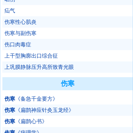
疝气
伤寒性心肌炎
伤寒与副伤寒
伤口肉毒症
上干型胸廓出口综合征
上巩膜静脉压升高所致青光眼
伤寒
伤寒
《备急千金要方》
伤寒
《扁鹊神应针灸玉龙经》
伤寒
《扁鹊心书》
伤寒
《病理学》