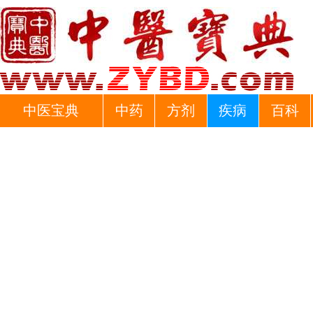
中医宝典
中药
方剂
疾病
百科