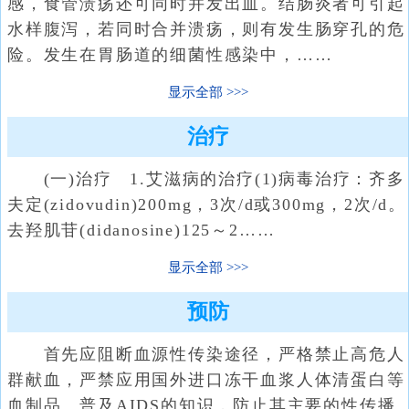
感，食管溃疡还可同时并发出血。结肠炎者可引起
水样腹泻，若同时合并溃疡，则有发生肠穿孔的危
险。发生在胃肠道的细菌性感染中，……
显示全部
治疗
(一)治疗 1.艾滋病的治疗(1)病毒治疗：齐多
夫定(zidovudin)200mg，3次/d或300mg，2次/d。
去羟肌苷(didanosine)125～2……
显示全部
预防
首先应阻断血源性传染途径，严格禁止高危人
群献血，严禁应用国外进口冻干血浆人体清蛋白等
血制品。普及AIDS的知识，防止其主要的性传播