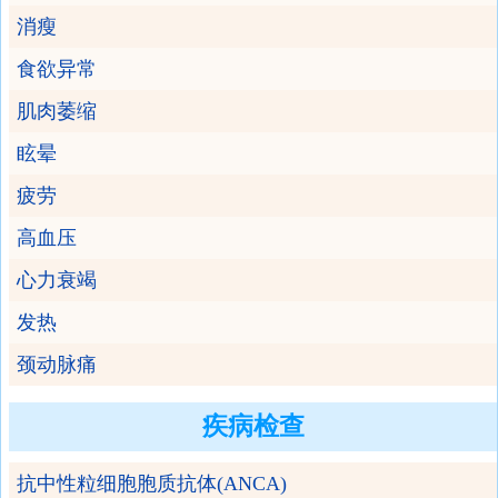
消瘦
食欲异常
肌肉萎缩
眩晕
疲劳
高血压
心力衰竭
发热
颈动脉痛
疾病检查
抗中性粒细胞胞质抗体(ANCA)