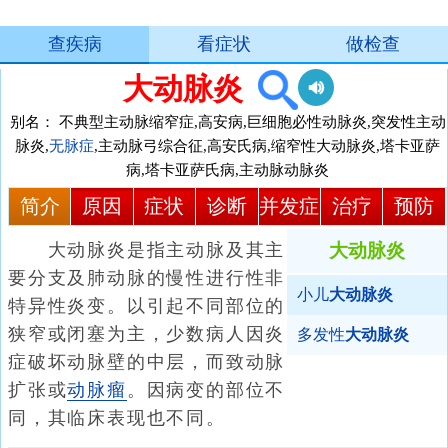
查疾病
看症状
做检查
大动脉炎
别名：
不典型主动脉缩窄症,高安病,巨细胞必性动脉炎,突发性主动
脉炎,
无脉症
,主动脉弓综合征,高安氏病,缩窄性大动脉炎,塔卡亚萨
病,塔卡亚萨氏病,主动脉动脉炎
简介
原因
症状
诊断
并发症
治疗
预防
大动脉炎是指主动脉及其主
大动脉炎
要分支及肺动脉的慢性进行性非
小儿
大动脉炎
特异性炎变。以引起不同部位的
狭窄或闭塞为主，少数病人因炎
多发性
大动脉炎
症破坏动脉壁的中层，而致动脉
扩张或
动脉瘤
。因病变的部位不
同，其临床表现也不同。