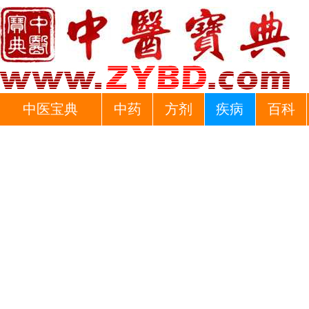
中医宝典
中药
方剂
疾病
百科