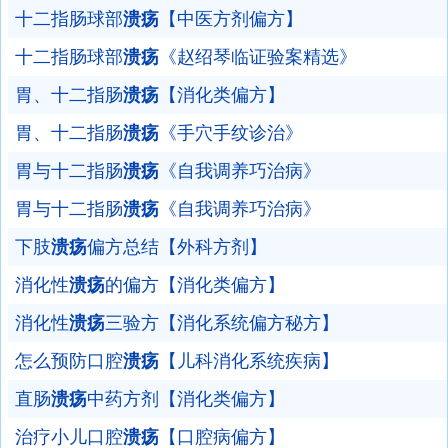
十二指肠球部
溃疡
【中医方剂偏方】
十二指肠球部
溃疡
《赵绍琴临证验案精选》
胃、十二指肠
溃疡
【消化类偏方】
胃、十二指肠
溃疡
《手穴手纹诊治》
胃与十二指肠
溃疡
《自我调养巧治病》
胃与十二指肠
溃疡
《自我调养巧治病》
下肢
溃疡
偏方总结【外科方剂】
消化性
溃疡
的偏方【消化类偏方】
消化性
溃疡
三验方【消化系统偏方秘方】
怎么预防口腔
溃疡
【儿科消化系统疾病】
直肠
溃疡
中药方剂【消化类偏方】
治疗小儿口腔
溃疡
【口腔病偏方】