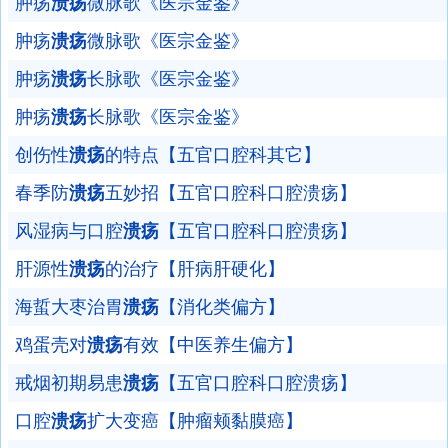
肿疡
溃疡
微脉歌《医宗金鉴》
肿疡
溃疡
微脉歌《医宗金鉴》
肿疡
溃疡
长脉歌《医宗金鉴》
肿疡
溃疡
长脉歌《医宗金鉴》
创伤性
溃疡
的特点【五官口腔科其它】
春季防
溃疡
五妙招【五官口腔科口腔溃疡】
风湿病与口腔
溃疡
【五官口腔科口腔溃疡】
肝源性
溃疡
的治疗【肝病肝硬化】
海蜇大枣治胃
溃疡
【消化类偏方】
鸡蛋壳对
溃疡
有效【中医养生偏方】
戒烟初期易患
溃疡
【五官口腔科口腔溃疡】
口腔
溃疡
扩大变癌【肿瘤颊黏膜癌】