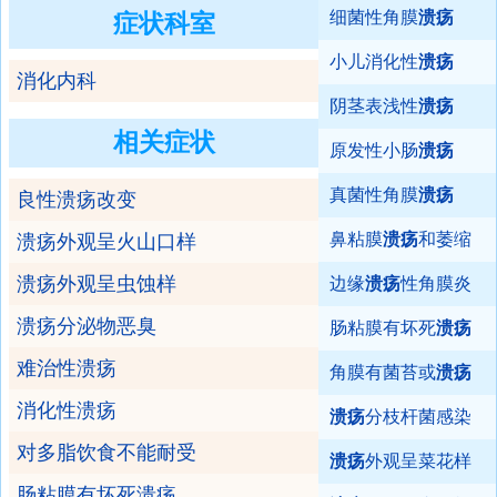
细菌性角膜
溃疡
症状科室
小儿消化性
溃疡
消化内科
阴茎表浅性
溃疡
相关症状
原发性小肠
溃疡
真菌性角膜
溃疡
良性溃疡改变
鼻粘膜
溃疡
和萎缩
溃疡外观呈火山口样
溃疡外观呈虫蚀样
边缘
溃疡
性角膜炎
溃疡分泌物恶臭
肠粘膜有坏死
溃疡
难治性溃疡
角膜有菌苔或
溃疡
消化性溃疡
溃疡
分枝杆菌感染
对多脂饮食不能耐受
溃疡
外观呈菜花样
肠粘膜有坏死溃疡