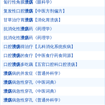
匐行性角膜
溃疡
《眼科学》
复发性口腔
溃疡
【中医方剂偏方】
甘草治疗胃
溃疡
【消化胃溃疡】
抗消化性
溃疡
药《药理学》
抗消化性
溃疡
药《药理学》
口腔
溃疡
得治疗【儿科消化系统疾病】
口腔
溃疡
的食疗【中医食疗药食同源】
口腔
溃疡
多吃藕【五官口腔科口腔溃疡】
溃疡
病的并发症《普通外科学》
溃疡
病急性穿孔《中医词典》
溃疡
病急性穿孔《中医词典》
溃疡
病急性穿孔《普通外科学》