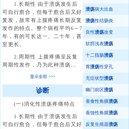
1.长期性 由于溃疡发生后
溃疡
病大出血
可自行愈合，但每于愈合后又好
复发，故常有上腹疼痛长期反复
溃疡
性结肠炎
发作的特点。整个病程平均6～7
良性
溃疡
改变
年，有的可长达一、二十年，甚
软腭浅表
溃疡
至更长。
十二指肠
溃疡
2.周期性 上腹疼痛呈反复
周期性发作，乃为此种溃疡...
胃
溃疡
性穿孔
显示全部
无症状型
溃疡
诊断
幽门前区
溃疡
蚕食性角膜
溃疡
(一)消化性溃疡疼痛特点
蚕蚀性角膜
溃疡
1.长期性 由于溃疡发生后
可自行愈合，但每于愈合后又好
反复生殖器
溃疡