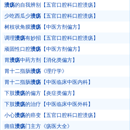
溃疡
的自我辨别【五官口腔科口腔溃疡】
少吃西瓜少
溃疡
【五官口腔科口腔溃疡】
树枝状角膜
溃疡
【中医方剂偏方】
调理
溃疡
有妙招【五官口腔科口腔溃疡】
顽固性口腔
溃疡
【中医方剂偏方】
胃
溃疡
中药方剂【消化类偏方】
胃十二指肠
溃疡
《理疗学》
胃十二指肠
溃疡
【中医临床中医内科】
下肢
溃疡
的偏方【炎症类偏方】
下肢
溃疡
的治疗【中医临床中医外科】
小心
溃疡
的癌变【五官口腔科口腔溃疡】
痈疽
溃疡
门主方《疡医大全》