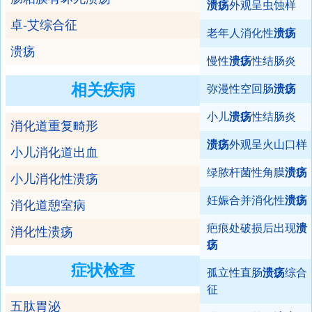
溃疡
外观呈虫蚀样
卓-艾综合征
老年人消化性
溃疡
溃疡
慢性
溃疡
性结肠炎
相关疾病
弥漫性空回肠
溃疡
小儿
溃疡
性结肠炎
消化道重复畸形
溃疡
外观呈火山口样
小儿消化道出血
绿脓杆菌性角膜
溃疡
小儿消化性溃疡
妊娠合并消化性
溃疡
消化道憩室病
疤痕处破损后出现
溃
消化性溃疡
疡
症状检查
孤立性直肠
溃疡
综合
征
五肽胃泌