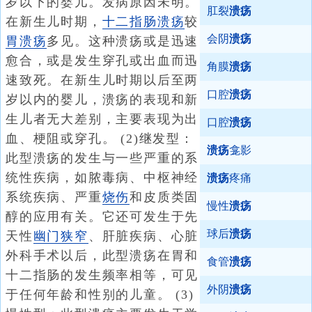
岁以下的婴儿。发病原因未明。
肛裂
溃疡
在新生儿时期，
十二指肠溃疡
较
会阴
溃疡
胃溃疡
多见。这种溃疡或是迅速
愈合，或是发生穿孔或出血而迅
角膜
溃疡
速致死。在新生儿时期以后至两
口腔
溃疡
岁以内的婴儿，溃疡的表现和新
生儿者无大差别，主要表现为出
口腔
溃疡
血、梗阻或穿孔。 (2)继发型：
溃疡
龛影
此型溃疡的发生与一些严重的系
统性疾病，如脓毒病、中枢神经
溃疡
疼痛
系统疾病、严重
烧伤
和皮质类固
慢性
溃疡
醇的应用有关。它还可发生于先
球后
溃疡
天性
幽门狭窄
、肝脏疾病、心脏
外科手术以后，此型溃疡在胃和
食管
溃疡
十二指肠的发生频率相等，可见
外阴
溃疡
于任何年龄和性别的儿童。 (3)