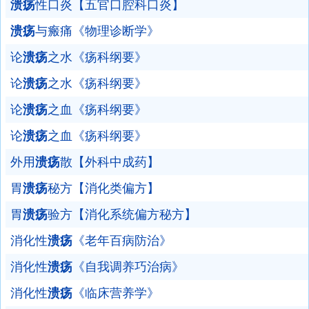
溃疡
性口炎【五官口腔科口炎】
溃疡
与瘢痛《物理诊断学》
论
溃疡
之水《疡科纲要》
论
溃疡
之水《疡科纲要》
论
溃疡
之血《疡科纲要》
论
溃疡
之血《疡科纲要》
外用
溃疡
散【外科中成药】
胃
溃疡
秘方【消化类偏方】
胃
溃疡
验方【消化系统偏方秘方】
消化性
溃疡
《老年百病防治》
消化性
溃疡
《自我调养巧治病》
消化性
溃疡
《临床营养学》