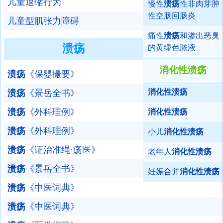
儿童退缩行为
慢性
溃疡
性非肉芽肿
性空肠回肠炎
儿童型肌张力障碍
痛性
溃疡
和渗出恶臭
溃疡
的黄绿色脓液
消化性溃疡
溃疡
《保婴撮要》
消化性溃疡
溃疡
《景岳全书》
溃疡
《外科理例》
消化性溃疡
溃疡
《外科理例》
小儿
消化性溃疡
溃疡
《证治准绳·疡医》
老年人
消化性溃疡
溃疡
《景岳全书》
妊娠合并
消化性溃疡
溃疡
《中医词典》
溃疡
《中医词典》