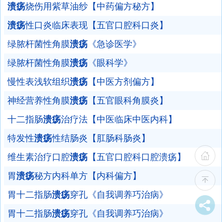
溃疡
烧伤用紫草油纱【中药偏方秘方】
溃疡
性口炎临床表现【五官口腔科口炎】
绿脓杆菌性角膜
溃疡
《急诊医学》
绿脓杆菌性角膜
溃疡
《眼科学》
慢性表浅软组织
溃疡
【中医方剂偏方】
神经营养性角膜
溃疡
【五官眼科角膜炎】
十二指肠
溃疡
治疗法【中医临床中医内科】
特发性
溃疡
性结肠炎【肛肠科肠炎】
维生素治疗口腔
溃疡
【五官口腔科口腔溃疡】
胃
溃疡
秘方内科单方【内科偏方】
胃十二指肠
溃疡
穿孔《自我调养巧治病》
胃十二指肠
溃疡
穿孔《自我调养巧治病》