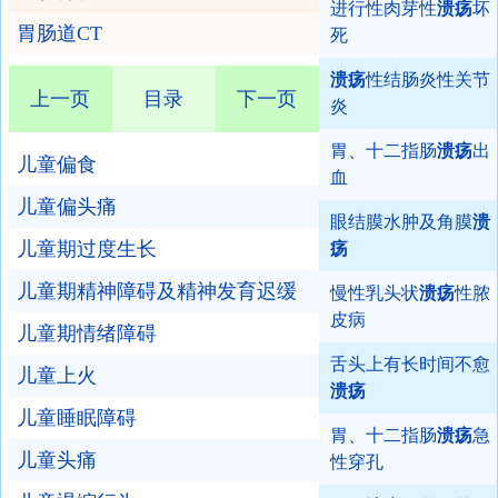
进行性肉芽性
溃疡
坏
胃肠道CT
死
溃疡
性结肠炎性关节
上一页
目录
下一页
炎
胃、十二指肠
溃疡
出
儿童偏食
血
儿童偏头痛
眼结膜水肿及角膜
溃
儿童期过度生长
疡
儿童期精神障碍及精神发育迟缓
慢性乳头状
溃疡
性脓
皮病
儿童期情绪障碍
舌头上有长时间不愈
儿童上火
溃疡
儿童睡眠障碍
胃、十二指肠
溃疡
急
儿童头痛
性穿孔