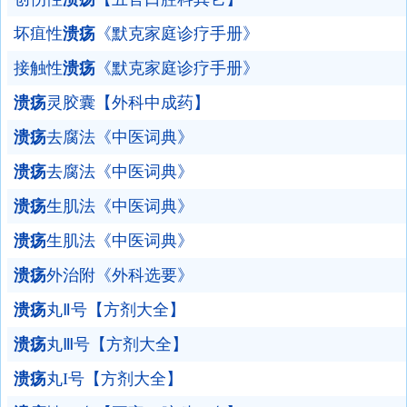
坏疽性
溃疡
《默克家庭诊疗手册》
接触性
溃疡
《默克家庭诊疗手册》
溃疡
灵胶囊【外科中成药】
溃疡
去腐法《中医词典》
溃疡
去腐法《中医词典》
溃疡
生肌法《中医词典》
溃疡
生肌法《中医词典》
溃疡
外治附《外科选要》
溃疡
丸Ⅱ号【方剂大全】
溃疡
丸Ⅲ号【方剂大全】
溃疡
丸I号【方剂大全】