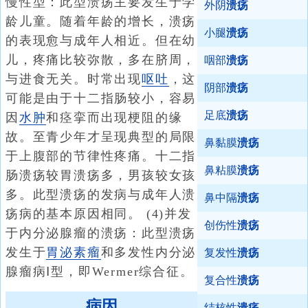
慢性型：此型溃疡主要发生于学
外阴
溃疡
龄儿童。随着年龄的增长，溃疡
小腿
溃疡
的表现愈与成年人相近。但在幼
儿，疼痛比较弥散，多在脐周，
咽部
溃疡
与进食无关。时常出现
呕吐
，这
阴部
溃疡
可能是由于十二指肠较小，容易
足底
溃疡
因
水肿
和痉挛而出现梗阻的缘
故。至青少年才呈现典型的局限
鼻黏膜
溃疡
于上腹部的节律性疼痛。十二指
鼻粘膜
溃疡
肠溃疡较胃溃疡多，男孩较女孩
多。此型溃疡的发病与成年人溃
鼻中隔
溃疡
疡病的基本原因相同。 (4)并发
创伤性
溃疡
于内分泌腺瘤的溃疡：此型溃疡
发生于
胃泌素瘤
和多发性内分泌
复发性
溃疡
腺瘤病Ⅰ型，即Wermer综合征。
复合性
溃疡
病因
结核性
溃疡