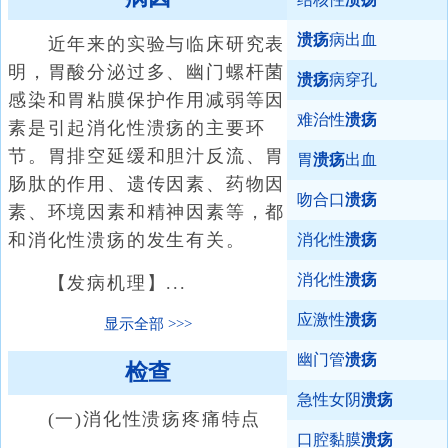
溃疡
病出血
近年来的实验与临床研究表
明，胃酸分泌过多、幽门螺杆菌
溃疡
病穿孔
感染和胃粘膜保护作用减弱等因
难治性
溃疡
素是引起消化性溃疡的主要环
节。胃排空延缓和胆汁反流、胃
胃
溃疡
出血
肠肽的作用、遗传因素、药物因
吻合口
溃疡
素、环境因素和精神因素等，都
和消化性溃疡的发生有关。
消化性
溃疡
消化性
溃疡
【发病机理】...
应激性
溃疡
显示全部
幽门管
溃疡
检查
急性女阴
溃疡
(一)消化性溃疡疼痛特点
口腔黏膜
溃疡