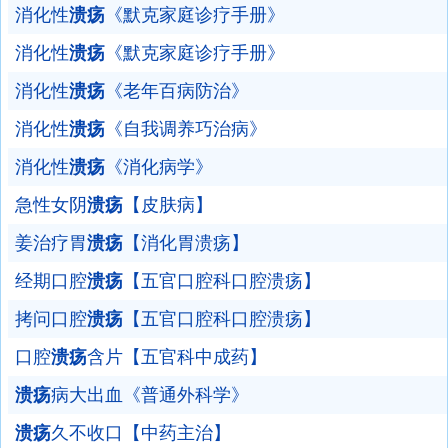
消化性
溃疡
《默克家庭诊疗手册》
消化性
溃疡
《默克家庭诊疗手册》
消化性
溃疡
《老年百病防治》
消化性
溃疡
《自我调养巧治病》
消化性
溃疡
《消化病学》
急性女阴
溃疡
【皮肤病】
姜治疗胃
溃疡
【消化胃溃疡】
经期口腔
溃疡
【五官口腔科口腔溃疡】
拷问口腔
溃疡
【五官口腔科口腔溃疡】
口腔
溃疡
含片【五官科中成药】
溃疡
病大出血《普通外科学》
溃疡
久不收口【中药主治】