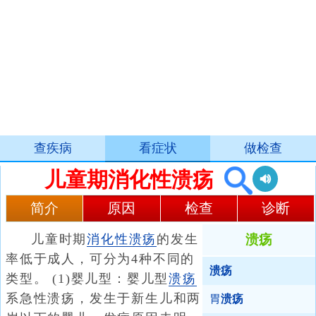
查疾病
看症状
做检查
儿童期消化性溃疡
简介
原因
检查
诊断
儿童时期
消化性溃疡
的发生
溃疡
率低于成人，可分为4种不同的
溃疡
类型。 (1)婴儿型：婴儿型
溃疡
系急性溃疡，发生于新生儿和两
胃
溃疡