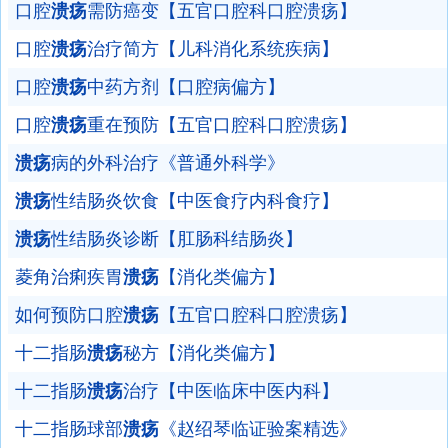
口腔
溃疡
需防癌变【五官口腔科口腔溃疡】
口腔
溃疡
治疗简方【儿科消化系统疾病】
口腔
溃疡
中药方剂【口腔病偏方】
口腔
溃疡
重在预防【五官口腔科口腔溃疡】
溃疡
病的外科治疗《普通外科学》
溃疡
性结肠炎饮食【中医食疗内科食疗】
溃疡
性结肠炎诊断【肛肠科结肠炎】
菱角治痢疾胃
溃疡
【消化类偏方】
如何预防口腔
溃疡
【五官口腔科口腔溃疡】
十二指肠
溃疡
秘方【消化类偏方】
十二指肠
溃疡
治疗【中医临床中医内科】
十二指肠球部
溃疡
《赵绍琴临证验案精选》