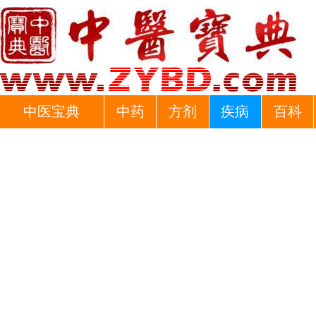
中医宝典
中药
方剂
疾病
百科