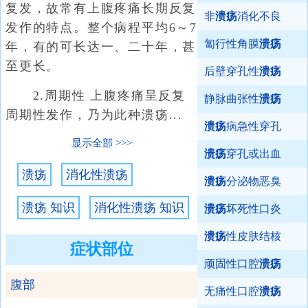
复发，故常有上腹疼痛长期反复
非
溃疡
消化不良
发作的特点。整个病程平均6～7
匐行性角膜
溃疡
年，有的可长达一、二十年，甚
至更长。
后壁穿孔性
溃疡
2.周期性 上腹疼痛呈反复
静脉曲张性
溃疡
周期性发作，乃为此种溃疡...
溃疡
病急性穿孔
显示全部
溃疡
穿孔或出血
溃疡
消化性溃疡
溃疡
分泌物恶臭
溃疡 知识
消化性溃疡 知识
溃疡
坏死性口炎
溃疡
性皮肤结核
症状部位
顽固性口腔
溃疡
腹部
无痛性口腔
溃疡