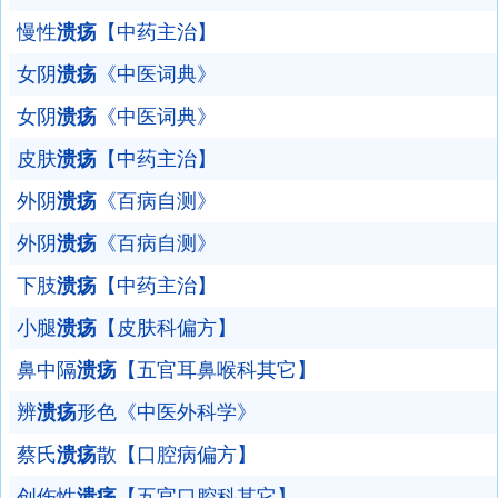
慢性
溃疡
【中药主治】
女阴
溃疡
《中医词典》
女阴
溃疡
《中医词典》
皮肤
溃疡
【中药主治】
外阴
溃疡
《百病自测》
外阴
溃疡
《百病自测》
下肢
溃疡
【中药主治】
小腿
溃疡
【皮肤科偏方】
鼻中隔
溃疡
【五官耳鼻喉科其它】
辨
溃疡
形色《中医外科学》
蔡氏
溃疡
散【口腔病偏方】
创伤性
溃疡
【五官口腔科其它】