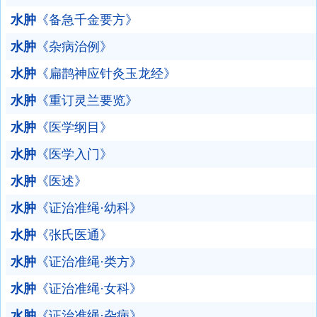
水肿
《备急千金要方》
水肿
《杂病治例》
水肿
《扁鹊神应针灸玉龙经》
水肿
《重订灵兰要览》
水肿
《医学纲目》
水肿
《医学入门》
水肿
《医述》
水肿
《证治准绳·幼科》
水肿
《张氏医通》
水肿
《证治准绳·类方》
水肿
《证治准绳·女科》
水肿
《证治准绳·杂病》