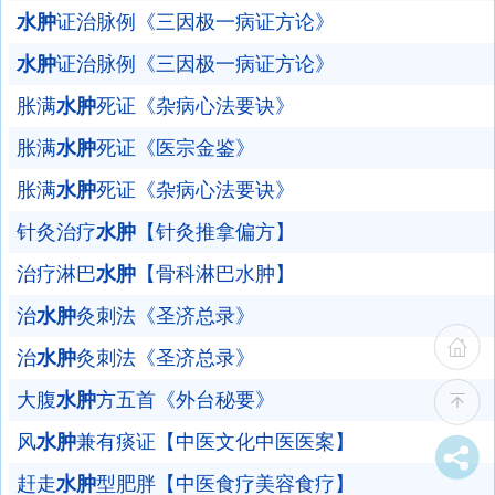
水肿
证治脉例《三因极一病证方论》
水肿
证治脉例《三因极一病证方论》
胀满
水肿
死证《杂病心法要诀》
胀满
水肿
死证《医宗金鉴》
胀满
水肿
死证《杂病心法要诀》
针灸治疗
水肿
【针灸推拿偏方】
治疗淋巴
水肿
【骨科淋巴水肿】
治
水肿
灸刺法《圣济总录》
治
水肿
灸刺法《圣济总录》
大腹
水肿
方五首《外台秘要》
风
水肿
兼有痰证【中医文化中医医案】
赶走
水肿
型肥胖【中医食疗美容食疗】