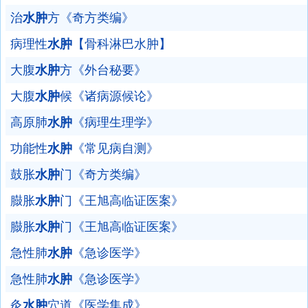
治
水肿
方《奇方类编》
病理性
水肿
【骨科淋巴水肿】
大腹
水肿
方《外台秘要》
大腹
水肿
候《诸病源候论》
高原肺
水肿
《病理生理学》
功能性
水肿
《常见病自测》
鼓胀
水肿
门《奇方类编》
臌胀
水肿
门《王旭高临证医案》
臌胀
水肿
门《王旭高临证医案》
急性肺
水肿
《急诊医学》
急性肺
水肿
《急诊医学》
灸
水肿
穴道《医学集成》