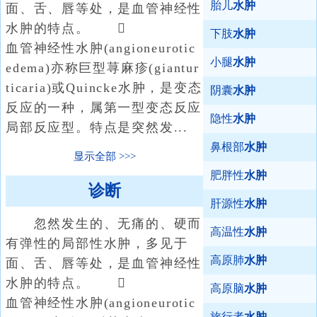
胎儿
水肿
面、舌、唇等处，是血管神经性
水肿的特点。 
下肢
水肿
血管神经性水肿(angioneurotic
小腿
水肿
edema)亦称巨型荨麻疹(giantur
ticaria)或Quincke水肿，是变态
阴囊
水肿
反应的一种，属第一型变态反应
隐性
水肿
局部反应型。特点是突然发...
鼻根部
水肿
显示全部
肥胖性
水肿
诊断
肝源性
水肿
忽然发生的、无痛的、硬而
高温性
水肿
有弹性的局部性水肿，多见于
高原肺
水肿
面、舌、唇等处，是血管神经性
水肿的特点。 
高原脑
水肿
血管神经性水肿(angioneurotic
旅行者
水肿