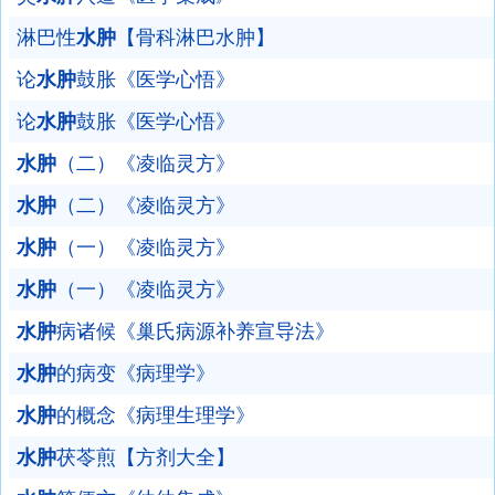
淋巴性
水肿
【骨科淋巴水肿】
论
水肿
鼓胀《医学心悟》
论
水肿
鼓胀《医学心悟》
水肿
（二）《凌临灵方》
水肿
（二）《凌临灵方》
水肿
（一）《凌临灵方》
水肿
（一）《凌临灵方》
水肿
病诸候《巢氏病源补养宣导法》
水肿
的病变《病理学》
水肿
的概念《病理生理学》
水肿
茯苓煎【方剂大全】