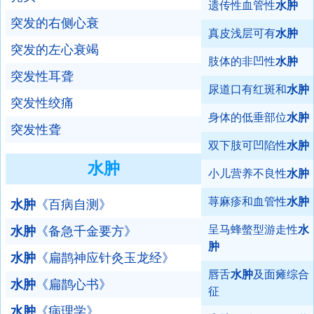
遗传性血管性
水肿
突发的右侧心衰
真皮浅层可有
水肿
突发的左心衰竭
肢体的非凹性
水肿
突发性耳聋
尿道口有红斑和
水肿
突发性绞痛
身体的低垂部位
水肿
突发性聋
双下肢可凹陷性
水肿
水肿
小儿营养不良性
水肿
荨麻疹和血管性
水肿
水肿
《百病自测》
呈马蜂螫型游走性
水
水肿
《备急千金要方》
肿
水肿
《扁鹊神应针灸玉龙经》
唇舌
水肿
及面瘫综合
水肿
《扁鹊心书》
征
水肿
《病理学》