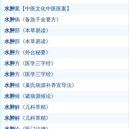
水肿
案【中医文化中医医案】
水肿
病《备急千金要方》
水肿
部《本草易读》
水肿
部《本草易读》
水肿
方《外台秘要》
水肿
方《医学三字经》
水肿
方《医学三字经》
水肿
候《巢氏病源补养宣导法》
水肿
候《诸病源候论》
水肿
解《儿科萃精》
水肿
解《儿科萃精》