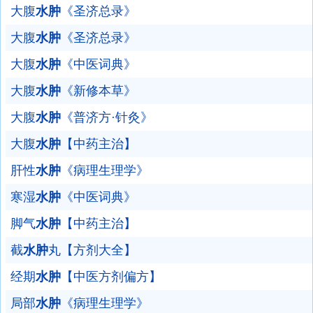
大腹
水肿
《圣济总录》
大腹
水肿
《圣济总录》
大腹
水肿
《中医词典》
大腹
水肿
《新修本草》
大腹
水肿
《普济方·针灸》
大腹
水肿
【中药主治】
肝性
水肿
《病理生理学》
寒湿
水肿
《中医词典》
脚气
水肿
【中药主治】
截
水肿
丸【方剂大全】
经期
水肿
【中医方剂偏方】
局部
水肿
《病理生理学》