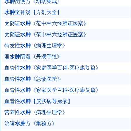
水肿
简便方《幼幼集成》
水肿
至神汤【方剂大全】
太阴证
水肿
《范中林六经辨证医案》
太阴证
水肿
《范中林六经辨证医案》
特发性
水肿
《病理生理学》
泄
水肿
阴湿《丹溪手镜》
血管性
水肿
《家庭医学百科-医疗康复篇》
血管性
水肿
《急诊医学》
血管性
水肿
《家庭医学百科-医疗康复篇》
血管性
水肿
【皮肤病荨麻疹】
营养性
水肿
《病理生理学》
治诸
水肿
方《集验方》