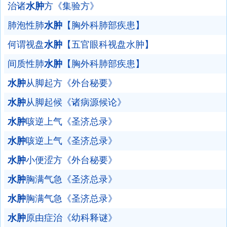
治诸
水肿
方《集验方》
肺泡性肺
水肿
【胸外科肺部疾患】
何谓视盘
水肿
【五官眼科视盘水肿】
间质性肺
水肿
【胸外科肺部疾患】
水肿
从脚起方《外台秘要》
水肿
从脚起候《诸病源候论》
水肿
咳逆上气《圣济总录》
水肿
咳逆上气《圣济总录》
水肿
小便涩方《外台秘要》
水肿
胸满气急《圣济总录》
水肿
胸满气急《圣济总录》
水肿
原由症治《幼科释谜》