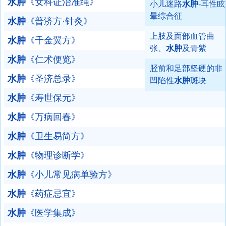
水肿
《女科证治准绳》
小儿迷路
水肿
-耳性眩
晕综合征
水肿
《普济方·针灸》
上肢及面部血管曲
水肿
《千金翼方》
张、
水肿
及青紫
水肿
《仁术便览》
胫前和足部坚硬的非
水肿
《圣济总录》
凹陷性
水肿
斑块
水肿
《寿世保元》
水肿
《万病回春》
水肿
《卫生易简方》
水肿
《物理诊断学》
水肿
《小儿常见病单验方》
水肿
《药症忌宜》
水肿
《医学集成》