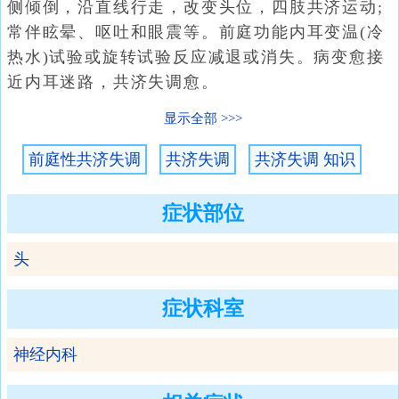
侧倾倒，沿直线行走，改变头位，四肢共济运动;
常伴眩晕、呕吐和眼震等。前庭功能内耳变温(冷
热水)试验或旋转试验反应减退或消失。病变愈接
近内耳迷路，共济失调愈。
显示全部
前庭性共济失调
共济失调
共济失调 知识
症状部位
头
症状科室
神经内科