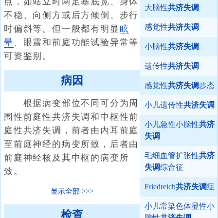
点，如站立时两足基底宽、身体
大脑性
共济失调
不稳、向侧方或后方倾倒、步行
感觉性
共济失调
时偏斜等。但一般都有明显
眩
晕
、眼震和前庭功能试验异常等
小脑性
共济失调
可资鉴别。
遗传性
共济失调
病因
感觉性
共济失调
步态
根据病变部位不同可分为周
小儿遗传性
共济失调
围性前庭性共济失调和中枢性前
小儿急性小脑性
共济
庭性共济失调，前者由内耳前庭
失调
至前庭神经的病变所致，后者由
毛细血管扩张性
共济
前庭神经核及其中枢的病变所
失调
综合征
致。
Friedreich
共济失调
症
显示全部
小儿常染色体显性小
检查
脑性
共济失调