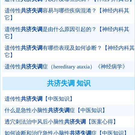
遗传性
共济失调
容易与哪些疾病混淆？【神经内科其
它】
遗传性
共济失调
是由什么原因引起的？【神经内科其
它】
遗传性
共济失调
有哪些表现及如何诊断？【神经内科其
它】
遗传性
共济失调
症（hereditary ataxia）《神经病学》
共济失调 知识
遗传性
共济失调
【中医知识】
什么是急性小脑性
共济失调
症【中医知识】
透穴刺法治中风后小脑性
共济失调
【医案心得】
如何诊断和治疗急性小脑性
共济失调
症【中医知识】