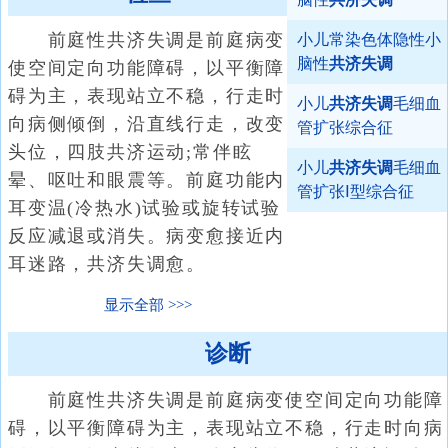
前庭性共济失调是前庭病变
小儿常染色体隐性小
脑性
共济失调
使空间定向功能障碍，以平衡障
碍为主，表现站立不稳，行走时
小儿
共济失调
毛细血
向病侧倾倒，沿直线行走，改变
管扩张综合征
头位，四肢共济运动;常伴眩
小儿
共济失调
毛细血
晕、呕吐和眼震等。前庭功能内
管扩张Ⅰ型综合征
耳变温(冷热水)试验或旋转试验
反应减退或消失。病变愈接近内
耳迷路，共济失调愈。
显示全部
诊断
前庭性共济失调是前庭病变使空间定向功能障
碍，以平衡障碍为主，表现站立不稳，行走时向病