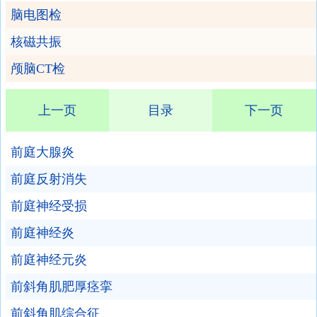
脑电图检
核磁共振
颅脑CT检
上一页
目录
下一页
前庭大腺炎
前庭反射消失
前庭神经受损
前庭神经炎
前庭神经元炎
前斜角肌肥厚痉挛
前斜角肌综合征