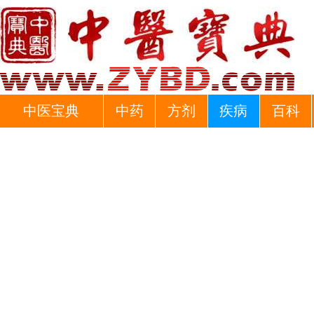
中医宝典
中药
方剂
疾病
百科