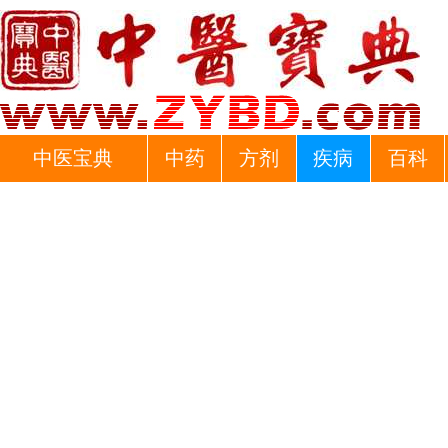
中医宝典
中药
方剂
疾病
百科