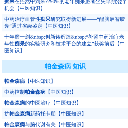
痴呆
在茫然中到来??90%的老年痴呆患者坐失早期治疗
机会【中医知识】
中药治疗血管性
痴呆
研究取得新进展——“醒脑启智胶
囊”通过省级鉴定【中医知识】
十年磨一剑&nbsp;创新铸辉煌&nbsp;“补肾中药治疗老
年性
痴呆
的实验研究和技术平台的建立”获奖前后【中
医知识】
帕金森病 知识
帕金森病
【中医知识】
中药控制
帕金森病
【中医知识】
帕金森病
的中医治疗【中医知识】
抗
帕金森病
新药托卡朋【中医知识】
帕金森病
与脑代谢有关【中医知识】