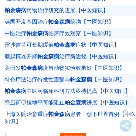
帕金森病
药物治疗研究的进展【中医知识】
英国开发基因治疗
帕金森病
药物【中医知识】
中医治疗
帕金森病
临床疗效观察【中医知识】
雷沙吉兰可长期缓解
帕金森病
症状【中医知识】
脑起搏器开辟
帕金森病
治疗新途径【中医知识】
美研发
帕金森病
疫苗动物实验效果好【中医知识】
特色疗法治疗特发性震颤与
帕金森病
【中医知识】
帕金森病
中医药临床科研方法亟待提高【中医知识】
降压药伊拉地平可能阻止
帕金森病
进展【中医知识】
上海医院治愈重症
帕金森病
患者 创下世界首例【中医
知识】