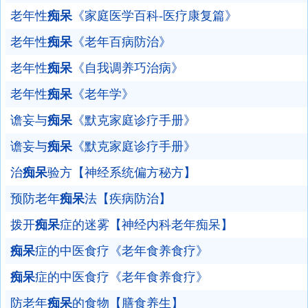
老年性
痴呆
《家庭医学百科-医疗康复篇》
老年性
痴呆
《老年百病防治》
老年性
痴呆
《自我调养巧治病》
老年性
痴呆
《老年学》
谵妄与
痴呆
《默克家庭诊疗手册》
谵妄与
痴呆
《默克家庭诊疗手册》
治
痴呆
验方【神经系统偏方秘方】
预防老年
痴呆
法【疾病防治】
拨开
痴呆
症的迷雾【神经内科老年痴呆】
痴呆
症的中医食疗《老年食养食疗》
痴呆
症的中医食疗《老年食养食疗》
防老年
痴呆
的食物【膳食养生】