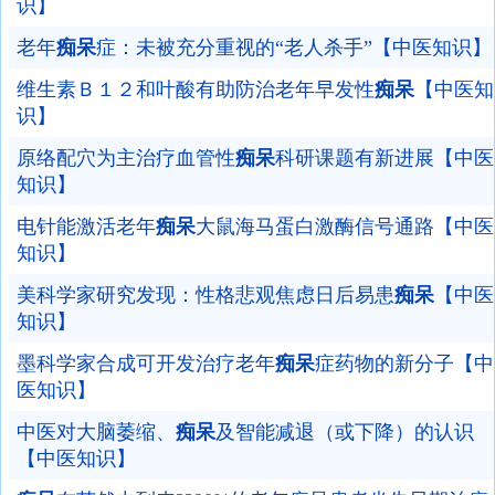
识】
老年
痴呆
症：未被充分重视的“老人杀手”【中医知识】
维生素Ｂ１２和叶酸有助防治老年早发性
痴呆
【中医知
识】
原络配穴为主治疗血管性
痴呆
科研课题有新进展【中医
知识】
电针能激活老年
痴呆
大鼠海马蛋白激酶信号通路【中医
知识】
美科学家研究发现：性格悲观焦虑日后易患
痴呆
【中医
知识】
墨科学家合成可开发治疗老年
痴呆
症药物的新分子【中
医知识】
中医对大脑萎缩、
痴呆
及智能减退（或下降）的认识
【中医知识】