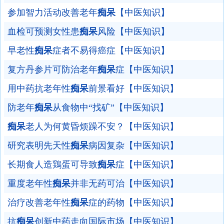
参加智力活动改善老年
痴呆
【中医知识】
血检可预测女性患
痴呆
风险【中医知识】
早老性
痴呆
症者不易得癌症【中医知识】
复方丹参片可防治老年
痴呆
症【中医知识】
用中药抗老年性
痴呆
前景看好【中医知识】
防老年
痴呆
从食物中“找矿”【中医知识】
痴呆
老人为何黄昏烦躁不安？【中医知识】
研究表明先天性
痴呆
病因复杂【中医知识】
长期食人造鶏蛋可导致
痴呆
症【中医知识】
重度老年性
痴呆
并非无药可治【中医知识】
治疗改善老年性
痴呆
症的药物【中医知识】
抗
痴呆
创新中药走向国际市场【中医知识】