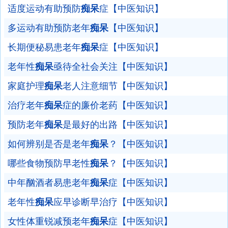
适度运动有助预防
痴呆
症【中医知识】
多运动有助预防老年
痴呆
【中医知识】
长期便秘易患老年
痴呆
症【中医知识】
老年性
痴呆
亟待全社会关注【中医知识】
家庭护理
痴呆
老人注意细节【中医知识】
治疗老年
痴呆
症的廉价老药【中医知识】
预防老年
痴呆
是最好的出路【中医知识】
如何辨别是否是老年
痴呆
？【中医知识】
哪些食物预防早老性
痴呆
？【中医知识】
中年酗酒者易患老年
痴呆
症【中医知识】
老年性
痴呆
应早诊断早治疗【中医知识】
女性体重锐减预老年
痴呆
症【中医知识】