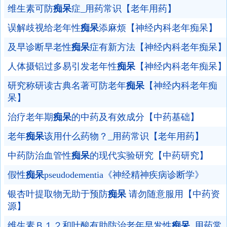
维生素可防
痴呆
症_用药常识【老年用药】
误解歧视给老年性
痴呆
添麻烦【神经内科老年痴呆】
及早诊断早老性
痴呆
症有新方法【神经内科老年痴呆】
人体摄铝过多易引发老年性
痴呆
【神经内科老年痴呆】
研究称研读古典名著可防老年
痴呆
【神经内科老年痴
呆】
治疗老年期
痴呆
的中药及有效成分【中药基础】
老年
痴呆
该用什么药物？_用药常识【老年用药】
中药防治血管性
痴呆
的现代实验研究【中药研究】
假性
痴呆
pseudodementia《神经精神疾病诊断学》
银杏叶提取物无助于预防
痴呆
请勿随意服用【中药资
源】
维生素Ｂ１２和叶酸有助防治老年早发性
痴呆
_用药常