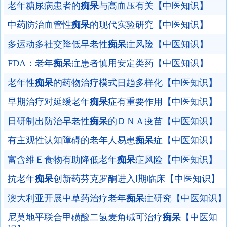
老年糖尿病患者的
痴呆
与高血压有关【中医知识】
中药防治血管性
痴呆
的现代实验研究【中医知识】
多运动多社交降低早老性
痴呆
症风险【中医知识】
FDA：老年
痴呆
症患者慎用安定类药【中医知识】
老年性
痴呆
的药物治疗模式日趋多样化【中医知识】
早期治疗对延缓老年
痴呆
症有重要作用【中医知识】
日研制出防治早老性
痴呆
的ＤＮＡ疫苗【中医知识】
有主观性认知障碍的老年人易患
痴呆
症【中医知识】
富含维Ｅ食物有助降低老年
痴呆
症风险【中医知识】
抗老年
痴呆
创新药芬克罗酮进入Ⅰ期临床【中医知识】
澳大利亚开展中草药治疗老年
痴呆
症研究【中医知识】
尼莫地平联合甲磺酸二氢麦角碱可治疗
痴呆
【中医知