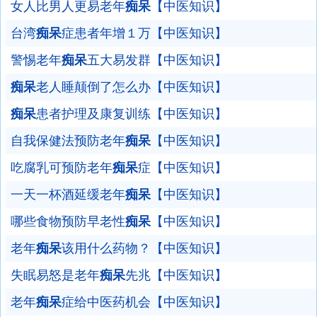
女人比男人更易老年
痴呆
【中医知识】
台湾
痴呆
症患者年增１万【中医知识】
警惕老年
痴呆
五大易发群【中医知识】
痴呆
老人睡颠倒了怎么办【中医知识】
痴呆
患者护理及康复训练【中医知识】
自我保健法预防老年
痴呆
【中医知识】
吃腐乳可预防老年
痴呆
症【中医知识】
一天一杯酒延缓老年
痴呆
【中医知识】
哪些食物预防早老性
痴呆
【中医知识】
老年
痴呆
该用什么药物？【中医知识】
失眠易怒是老年
痴呆
先兆【中医知识】
老年
痴呆
症给中医药机会【中医知识】