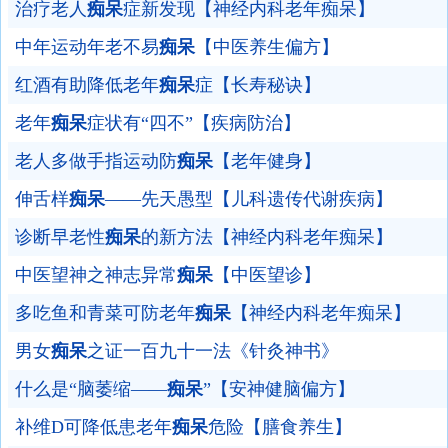
治疗老人
痴呆
症新发现【神经内科老年痴呆】
中年运动年老不易
痴呆
【中医养生偏方】
红酒有助降低老年
痴呆
症【长寿秘诀】
老年
痴呆
症状有“四不”【疾病防治】
老人多做手指运动防
痴呆
【老年健身】
伸舌样
痴呆
——先天愚型【儿科遗传代谢疾病】
诊断早老性
痴呆
的新方法【神经内科老年痴呆】
中医望神之神志异常
痴呆
【中医望诊】
多吃鱼和青菜可防老年
痴呆
【神经内科老年痴呆】
男女
痴呆
之证一百九十一法《针灸神书》
什么是“脑萎缩——
痴呆
”【安神健脑偏方】
补维D可降低患老年
痴呆
危险【膳食养生】