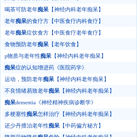
喝茶可防老年
痴呆
【神经内科老年痴呆】
老年
痴呆
的食疗方【中医食疗内科食疗】
老年
痴呆
症饮食方【中医食疗老年食疗】
食物预防老年
痴呆
【老年饮食】
p物质与老年性
痴呆
【神经内科老年痴呆】
痴呆
症的认知增进药《医院药学》
运动，预防老年
痴呆
【神经内科老年痴呆】
不良情绪易致老年
痴呆
【神经内科老年痴呆】
痴呆
dementia《神经精神疾病诊断学》
多梗塞性
痴呆
怎样治疗【神经内科老年痴呆】
还少丹擅治老年性
痴呆
【中药偏方秘方】