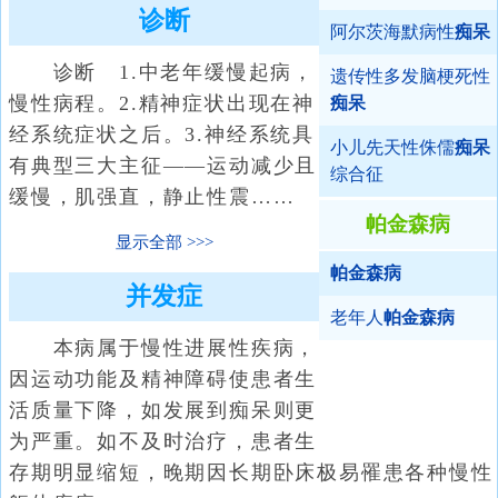
诊断
阿尔茨海默病性
痴呆
诊断 1.中老年缓慢起病，
遗传性多发脑梗死性
慢性病程。2.精神症状出现在神
痴呆
经系统症状之后。3.神经系统具
小儿先天性侏儒
痴呆
有典型三大主征——运动减少且
综合征
缓慢，肌强直，静止性震……
帕金森病
显示全部
帕金森病
并发症
老年人
帕金森病
本病属于慢性进展性疾病，
因运动功能及精神障碍使患者生
活质量下降，如发展到痴呆则更
为严重。如不及时治疗，患者生
存期明显缩短，晚期因长期卧床极易罹患各种慢性