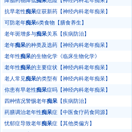
降脂药物降低
痴呆
危险【神经内科老年痴呆】
抗早老性
痴呆
症获新药【神经内科老年痴呆】
可防老年
痴呆
6类食物【膳食养生】
老年斑增多与
痴呆
关系【疾病防治】
老年
痴呆
的种类及选药【神经内科老年痴呆】
老年性
痴呆
的生物化学《临床生物化学》
老年性
痴呆
的主要症状【神经内科老年痴呆】
老人常见
痴呆
的类型有【神经内科老年痴呆】
你患有早老性
痴呆
症吗【神经内科老年痴呆】
四种情况警惕老年
痴呆
【疾病防治】
药膳调治老年性
痴呆
症【中医食疗药食同源】
忧郁症导致老年
痴呆
症【其他类偏方】