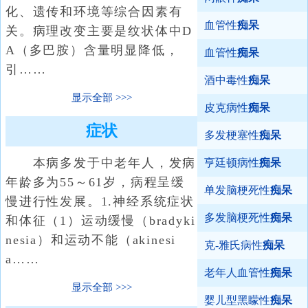
化、遗传和环境等综合因素有
血管性
痴呆
关。病理改变主要是纹状体中D
A（多巴胺）含量明显降低，
血管性
痴呆
引……
酒中毒性
痴呆
显示全部
皮克病性
痴呆
症状
多发梗塞性
痴呆
本病多发于中老年人，发病
亨廷顿病性
痴呆
年龄多为55～61岁，病程呈缓
单发脑梗死性
痴呆
慢进行性发展。1.神经系统症状
多发脑梗死性
痴呆
和体征（1）运动缓慢（bradyki
nesia）和运动不能（akinesi
克-雅氏病性
痴呆
a……
老年人血管性
痴呆
显示全部
婴儿型黑矇性
痴呆