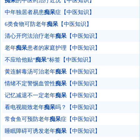
痴呆
的中医药治疗近况【中医知识】
中年独居者易患
痴呆
症【中医知识】
6类食物可防老年
痴呆
【中医知识】
清心开窍法治疗老年
痴呆
【中医知识】
老年
痴呆
患者的家庭护理【中医知识】
不应给他贴“
痴呆
”标签【中医知识】
黄连解毒汤可治老年
痴呆
【中医知识】
情绪不定警惕血管性
痴呆
【中医知识】
记忆减退不一定老年
痴呆
【中医知识】
看电视能致老年
痴呆
吗？【中医知识】
常食鱼可预防老年
痴呆
症【中医知识】
睡眠障碍可诱发老年
痴呆
【中医知识】