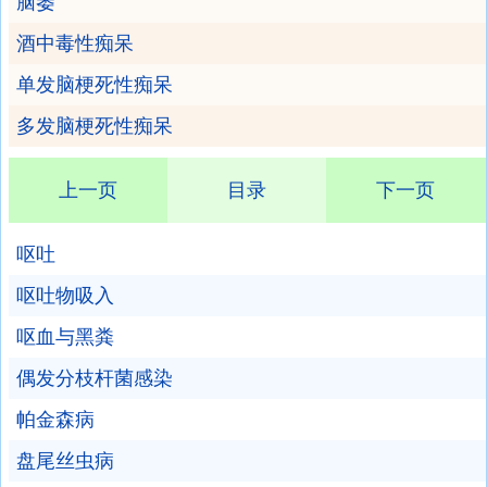
脑萎
酒中毒性痴呆
单发脑梗死性痴呆
多发脑梗死性痴呆
上一页
目录
下一页
呕吐
呕吐物吸入
呕血与黑粪
偶发分枝杆菌感染
帕金森病
盘尾丝虫病