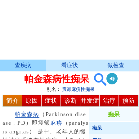
查疾病
看症状
做检查
帕金森病性痴呆
别名：
震颤
麻痹性痴呆
简介
原因
症状
诊断
并发症
治疗
预防
帕金森病
（Parkinson dise
痴呆
ase，PD）即震颤
麻痹
（paralys
痴呆
is angitas） 是中、老年人的慢