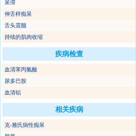
呆滞
伸舌样痴呆
舌头震颤
持续的肌肉收缩
疾病检查
血清苯丙氨酸
尿多巴胺
血清铝
相关疾病
克-雅氏病性痴呆