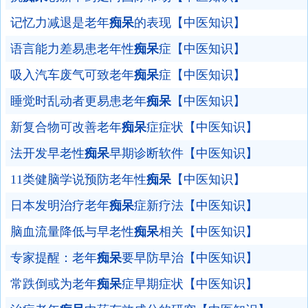
记忆力减退是老年
痴呆
的表现【中医知识】
语言能力差易患老年性
痴呆
症【中医知识】
吸入汽车废气可致老年
痴呆
症【中医知识】
睡觉时乱动者更易患老年
痴呆
【中医知识】
新复合物可改善老年
痴呆
症症状【中医知识】
法开发早老性
痴呆
早期诊断软件【中医知识】
11类健脑学说预防老年性
痴呆
【中医知识】
日本发明治疗老年
痴呆
症新疗法【中医知识】
脑血流量降低与早老性
痴呆
相关【中医知识】
专家提醒：老年
痴呆
要早防早治【中医知识】
常跌倒或为老年
痴呆
症早期症状【中医知识】