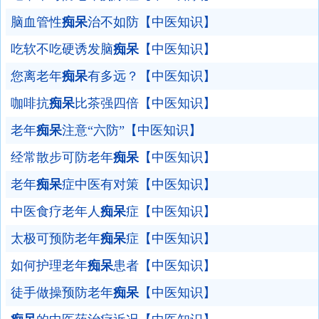
脑血管性
痴呆
治不如防【中医知识】
吃软不吃硬诱发脑
痴呆
【中医知识】
您离老年
痴呆
有多远？【中医知识】
咖啡抗
痴呆
比茶强四倍【中医知识】
老年
痴呆
注意“六防”【中医知识】
经常散步可防老年
痴呆
【中医知识】
老年
痴呆
症中医有对策【中医知识】
中医食疗老年人
痴呆
症【中医知识】
太极可预防老年
痴呆
症【中医知识】
如何护理老年
痴呆
患者【中医知识】
徒手做操预防老年
痴呆
【中医知识】