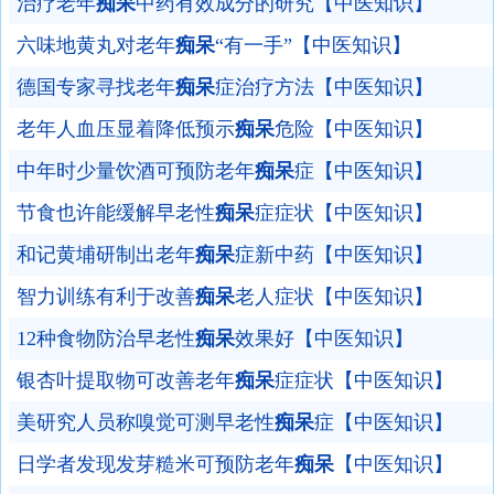
治疗老年
痴呆
中药有效成分的研究【中医知识】
六味地黄丸对老年
痴呆
“有一手”【中医知识】
德国专家寻找老年
痴呆
症治疗方法【中医知识】
老年人血压显着降低预示
痴呆
危险【中医知识】
中年时少量饮酒可预防老年
痴呆
症【中医知识】
节食也许能缓解早老性
痴呆
症症状【中医知识】
和记黄埔研制出老年
痴呆
症新中药【中医知识】
智力训练有利于改善
痴呆
老人症状【中医知识】
12种食物防治早老性
痴呆
效果好【中医知识】
银杏叶提取物可改善老年
痴呆
症症状【中医知识】
美研究人员称嗅觉可测早老性
痴呆
症【中医知识】
日学者发现发芽糙米可预防老年
痴呆
【中医知识】