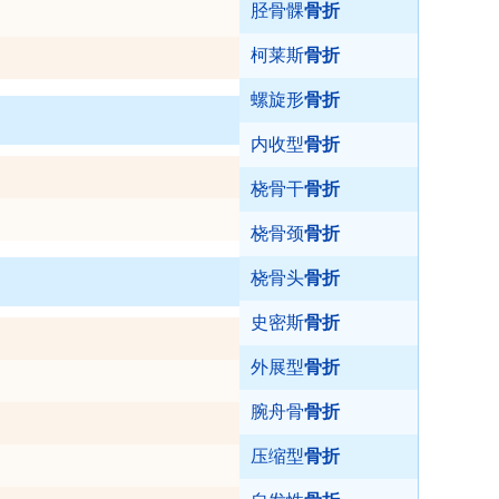
胫骨髁
骨折
柯莱斯
骨折
螺旋形
骨折
内收型
骨折
桡骨干
骨折
桡骨颈
骨折
桡骨头
骨折
史密斯
骨折
外展型
骨折
腕舟骨
骨折
压缩型
骨折