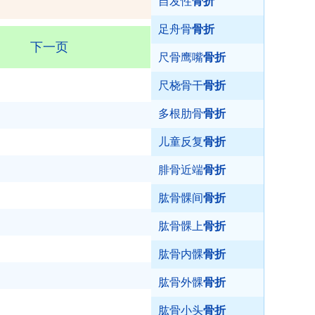
自发性
骨折
足舟骨
骨折
下一页
尺骨鹰嘴
骨折
尺桡骨干
骨折
多根肋骨
骨折
儿童反复
骨折
腓骨近端
骨折
肱骨髁间
骨折
肱骨髁上
骨折
肱骨内髁
骨折
肱骨外髁
骨折
肱骨小头
骨折