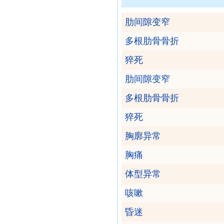
肋间隙变窄
多根肋骨骨折
猝死
肋间隙变窄
多根肋骨骨折
猝死
胸廓异常
胸痛
体型异常
咳嗽
昏迷