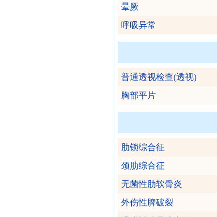
晕厥
呼吸异常
普通透视检查(透视)
胸部平片
肋锁综合征
颈肋综合征
无菌性肋软骨炎
外伤性脾破裂