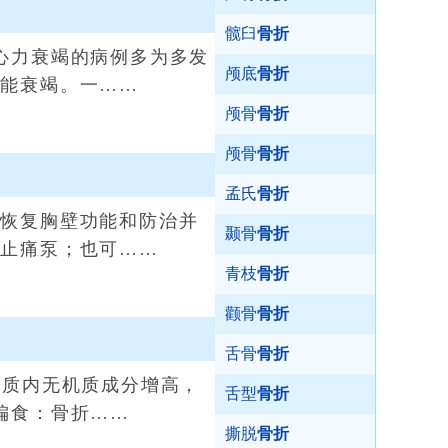
髋臼
骨折
心力衰竭的病例多为多发
颅底
骨折
功能衰竭。一……
颅骨
骨折
颅骨
骨折
孟氏
骨折
恢复胸壁功能和防治并
颞骨
骨折
控止痛泵；也可……
青枝
骨折
颧骨
骨折
舌骨
骨折
质内无机质成分增高，
舌型
骨折
偏食：骨折……
撕脱
骨折