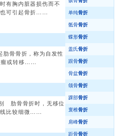
髌骨
骨折
时有胸内脏器损伤而不
，也可引起骨折……
单纯
骨折
骶骨
骨折
蝶形
骨折
盖氏
骨折
起肋骨骨折，称为自发性
跟骨
骨折
肿瘤或转移……
骨盆
骨折
颌骨
骨折
踝部
骨折
别 肋骨骨折时，无移位
寰椎
骨折
折线比较细微……
肩峰
骨折
距骨
骨折