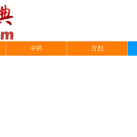
中药
方剂