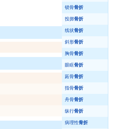
锁骨
骨折
投掷
骨折
线状
骨折
斜形
骨折
胸骨
骨折
眼眶
骨折
跖骨
骨折
指骨
骨折
舟骨
骨折
纵行
骨折
病理性
骨折