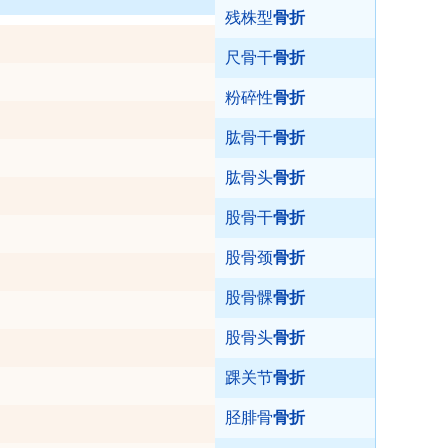
残株型
骨折
尺骨干
骨折
粉碎性
骨折
肱骨干
骨折
肱骨头
骨折
股骨干
骨折
股骨颈
骨折
股骨髁
骨折
股骨头
骨折
踝关节
骨折
胫腓骨
骨折