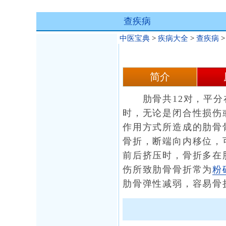
查疾病
中医宝典
>
疾病大全
>
查疾病
简介
肋骨共12对，平分在
时，无论是闭合性损伤
作用方式所造成的肋骨
骨折，断端向内移位，
前后挤压时，骨折多在
伤所致肋骨骨折常为
粉
肋骨弹性减弱，容易骨