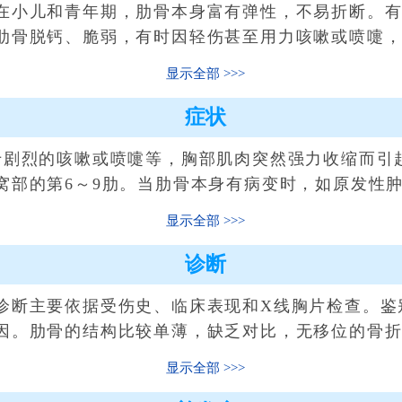
小儿和青年期，肋骨本身富有弹性，不易折断。有
肋骨脱钙、脆弱，有时因轻伤甚至用力咳嗽或喷嚏
显示全部
症状
剧烈的咳嗽或喷嚏等，胸部肌肉突然强力收缩而引
窝部的第6～9肋。当肋骨本身有病变时，如原发性
显示全部
诊断
断主要依据受伤史、临床表现和X线胸片检查。鉴
因。肋骨的结构比较单薄，缺乏对比，无移位的骨
显示全部