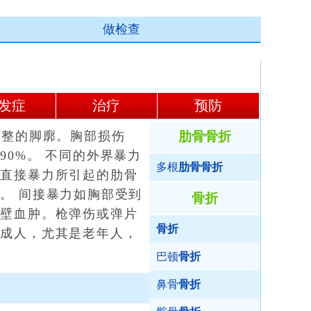
做检查
发症
治疗
预防
整的脚廓。胸部损伤
肋骨骨折
90%。 不同的外界暴力
多根
肋骨骨折
的直接暴力所引起的肋骨
胸
。 间接暴力如胸部受到
骨折
胸壁血肿。枪弹伤或弹片
骨折
在成人，尤其是老年人，
巴顿
骨折
鼻骨
骨折