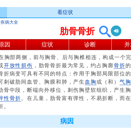
看症状
>
疾病大全
肋骨骨折
原因
症状
诊断
并
胸部两侧，前与胸骨、后与胸椎相连，构成一个完
或
开放性损伤
，肋骨骨折最为常见，约占胸廓
骨折
的
骨折病变可具有不同的特点：作用于胸部局限部位
可刺破肋间血管、胸膜和肺，产生
血胸
或（和）
气
肋骨中段，断端向外移位，刺伤胸壁软组织，产生
碎性骨折
。在儿童，肋骨富有弹性，不易折断，而
折。
病因