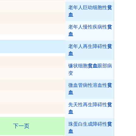
老年人巨幼细胞性
贫
血
老年人慢性疾病性
贫
血
老年人再生障碍性
贫
血
镰状细胞
贫血
眼部病
变
微血管病性溶血性
贫
血
先天性再生障碍性
贫
血
珠蛋白生成障碍性
贫
下一页
血