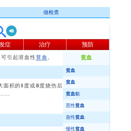
做检查
发症
治疗
预防
即可引起溶血性
贫血
。
贫血
贫血
贫血
大面积的Ⅱ度或Ⅲ度烧伤后
……
贫血
貌
恶性
贫血
急性
贫血
慢性
贫血