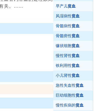
有关。……
早产儿
贫血
风湿病性
贫血
骨髓病性
贫血
骨髓痨性
贫血
镰状细胞
贫血
慢性肾性
贫血
铁利用性
贫血
小儿肾性
贫血
急性失血性
贫血
巨幼细胞性
贫血
慢性疾病的
贫血