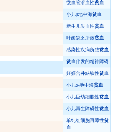
微血管溶血性
贫血
小儿β地中海
贫血
新生儿失血性
贫血
叶酸缺乏所致
贫血
感染性疾病所致
贫血
贫血
伴发的精神障碍
妊娠合并缺铁性
贫血
小儿α-地中海
贫血
小儿巨幼细胞性
贫血
小儿再生障碍性
贫血
单纯红细胞再障性
贫
血