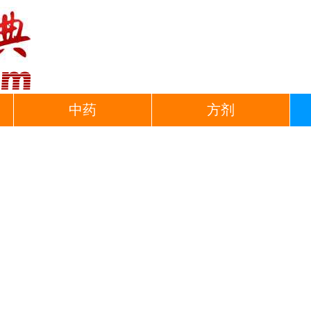
中药
方剂