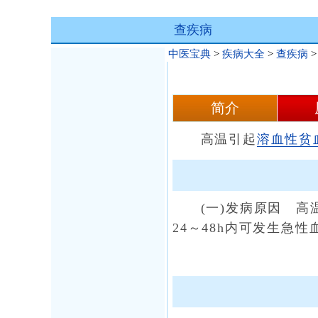
查疾病
中医宝典
>
疾病大全
>
查疾病
简介
高温引起
溶血性贫
(一)发病原因 高温
24～48h内可发生急