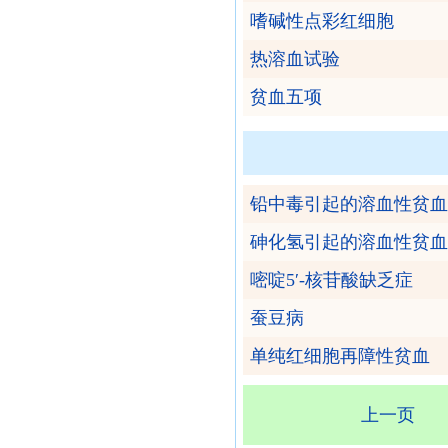
嗜碱性点彩红细胞
热溶血试验
贫血五项
铅中毒引起的溶血性贫血
砷化氢引起的溶血性贫血
嘧啶5′-核苷酸缺乏症
蚕豆病
单纯红细胞再障性贫血
上一页