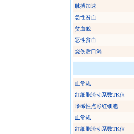
脉搏加速
急性贫血
贫血貌
恶性贫血
烧伤后口渴
血常规
红细胞流动系数TK值
嗜碱性点彩红细胞
血常规
红细胞流动系数TK值