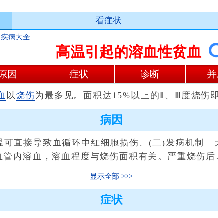
看症状
>
疾病大全
高温引起的溶血性贫血
原因
症状
诊断
并
血
以
烧伤
为最多见。面积达15%以上的Ⅱ、Ⅲ度烧伤
病因
可直接导致血循环中红细胞损伤。(二)发病机制 
性血管内溶血，溶血程度与烧伤面积有关。严重烧伤后
显示全部
症状