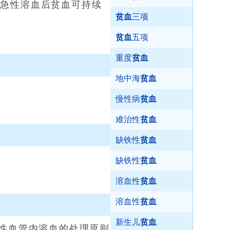
急性溶血后贫血可持续
贫血
三项
贫血
五项
重度
贫血
地中海
贫血
慢性病
贫血
难治性
贫血
缺铁性
贫血
缺铁性
贫血
溶血性
贫血
溶血性
贫血
新生儿
贫血
性血管内溶血的处理原则