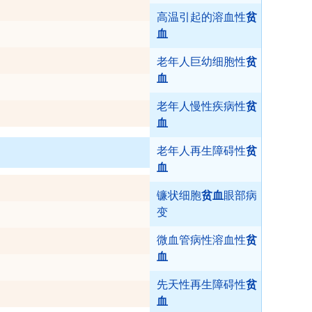
高温引起的溶血性
贫
血
老年人巨幼细胞性
贫
血
老年人慢性疾病性
贫
血
老年人再生障碍性
贫
血
镰状细胞
贫血
眼部病
变
微血管病性溶血性
贫
血
先天性再生障碍性
贫
血