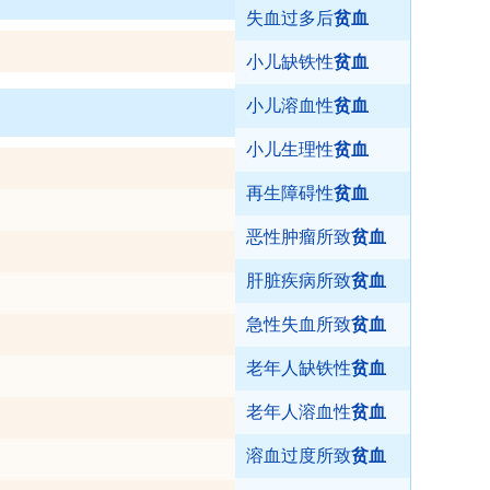
失血过多后
贫血
小儿缺铁性
贫血
小儿溶血性
贫血
小儿生理性
贫血
再生障碍性
贫血
恶性肿瘤所致
贫血
肝脏疾病所致
贫血
急性失血所致
贫血
老年人缺铁性
贫血
老年人溶血性
贫血
溶血过度所致
贫血