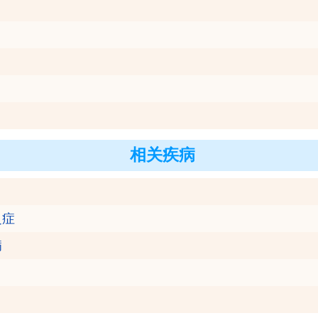
相关疾病
乏症
病