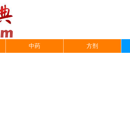
中药
方剂