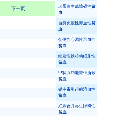
珠蛋白生成障碍性
贫
下一页
血
自身免疫性溶血性
贫
血
创伤性心源性溶血性
贫血
继发性铁粒幼细胞性
贫血
甲状腺功能减低所致
贫血
铅中毒引起的溶血性
贫血
妊娠合并再生障碍性
贫血