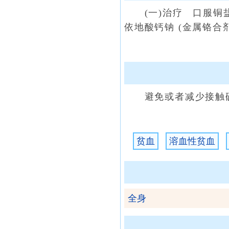
(一)治疗 口服铜盐
依地酸钙钠 (金属铬合
避免或者减少接触硫
贫血
溶血性贫血
全身