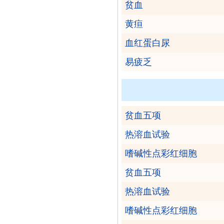
贫血
黄疸
血红蛋白尿
易疲乏
贫血五项
热溶血试验
嗜碱性点彩红细胞
贫血五项
热溶血试验
嗜碱性点彩红细胞