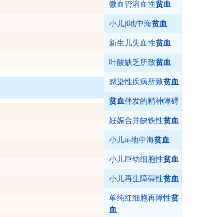
微血管溶血性
贫血
小儿β地中海
贫血
新生儿失血性
贫血
叶酸缺乏所致
贫血
感染性疾病所致
贫血
贫血
伴发的精神障碍
妊娠合并缺铁性
贫血
小儿α-地中海
贫血
小儿巨幼细胞性
贫血
小儿再生障碍性
贫血
单纯红细胞再障性
贫
血