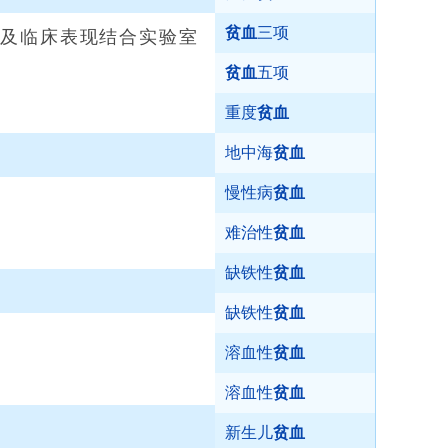
贫血
三项
及临床表现结合实验室
贫血
五项
重度
贫血
地中海
贫血
慢性病
贫血
难治性
贫血
缺铁性
贫血
缺铁性
贫血
溶血性
贫血
溶血性
贫血
新生儿
贫血