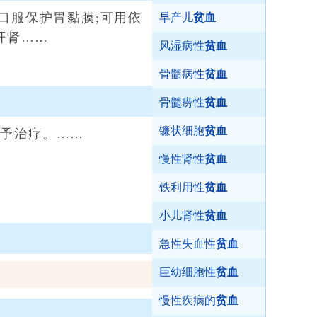
口服保护胃黏膜;可用依
早产儿
贫血
肝肾……
风湿病性
贫血
骨髓病性
贫血
骨髓痨性
贫血
镰状细胞
贫血
予治疗。……
慢性肾性
贫血
铁利用性
贫血
小儿肾性
贫血
急性失血性
贫血
巨幼细胞性
贫血
慢性疾病的
贫血