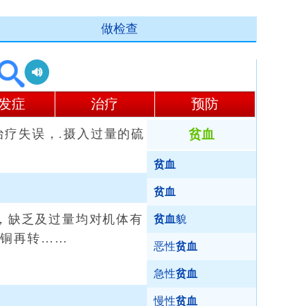
做检查
发症
治疗
预防
疗失误，.摄入过量的硫
贫血
贫血
贫血
，缺乏及过量均对机体有
贫血
貌
分铜再转……
恶性
贫血
急性
贫血
慢性
贫血