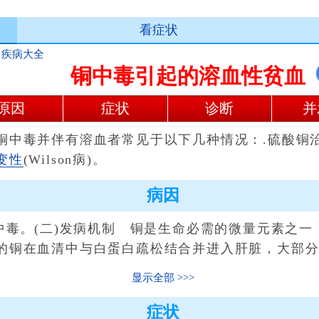
看症状
>
疾病大全
铜中毒引起的溶血性贫血
原因
症状
诊断
并
毒并伴有溶血者常见于以下几种情况：.硫酸铜治
变性
(Wilson病)。
病因
毒。(二)发病机制 铜是生命必需的微量元素之一
的铜在血清中与白蛋白疏松结合并进入肝脏，大部
显示全部
症状